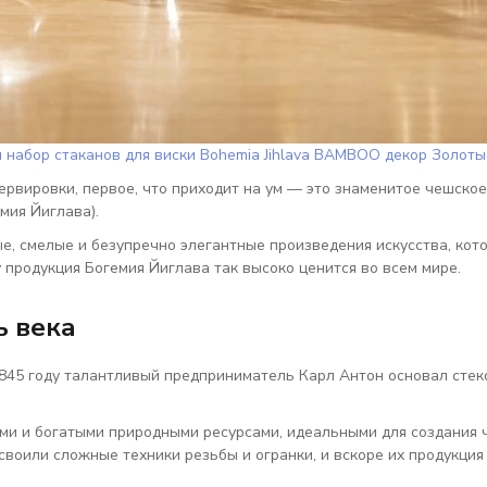
 набор стаканов для виски Bohemia Jihlava BAMBOO декор Золоты
рвировки, первое, что приходит на ум — это знаменитое чешское
мия Йиглава).
ные, смелые и безупречно элегантные произведения искусства, ко
 продукция Богемия Йиглава так высоко ценится во всем мире.
ь века
845 году
талантливый предприниматель Карл Антон основал стеко
ми и богатыми природными ресурсами, идеальными для создания чи
воили сложные техники резьбы и огранки, и вскоре их продукция