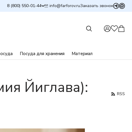
info@farforov.ru
8 (800) 550-01-44
Заказать звонок
посуда
Посуда для хранения
Материал
мия Йиглава):
RSS