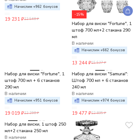
Начислим +
962
бонусов
-15%
19 231
₽
22 548
₽
Набор для виски "Fortune", 1
штоф 700 мл+2 стакана 290
мл
В наличии
Начислим +
662
бонусов
13 244
₽
15 527
₽
-15%
-15%
Набор для виски "Fortune", 1
Набор для виски "Samurai":
штоф 700 мл + 6 стаканов
Штоф 700 мл + 6 стаканов
290 мл
240 мл
В наличии
В наличии
Начислим +
951
бонусов
Начислим +
974
бонусов
19 019
₽
19 477
₽
22 298
₽
22 835
₽
-15%
Набор для виски, 1 штоф 250
мл+2 стакана 250 мл
В наличии