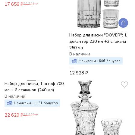
17 656
₽
20 701
₽
Набор для виски "DOVER": 1
декантер 230 мл +2 стакана
250 мл
В наличии
Начислим +
646
бонусов
12 928
₽
-15%
Набор для виски, 1 штоф 700
мл + 6 стаканов (240 мл)
В наличии
Начислим +
1131
бонусов
22 620
₽
26 520
₽