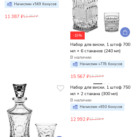
Начислим +
569
бонусов
11 387
₽
13 352
₽
-15%
Набор для виски, 1 штоф 700
мл + 6 стаканов (240 мл)
В наличии
Начислим +
778
бонусов
15 567
₽
18 259
₽
-15%
Набор для виски, 1 штоф 750
мл + 2 стакана (300 мл)
В наличии
Начислим +
650
бонусов
12 992
₽
15 234
₽