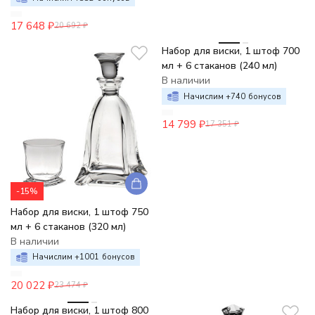
17 648
₽
20 692
₽
-15%
Набор для виски, 1 штоф 700
мл + 6 стаканов (240 мл)
В наличии
Начислим +
740
бонусов
14 799
₽
17 351
₽
-15%
Набор для виски, 1 штоф 750
мл + 6 стаканов (320 мл)
В наличии
Начислим +
1001
бонусов
20 022
₽
23 474
₽
-15%
Набор для виски, 1 штоф 800