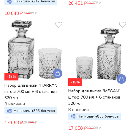
Начислим +
942
бонусов
20 451
₽
23 978
₽
18 848
₽
22 099
₽
-15%
-15%
Набор для виски "HARRY":
Набор для виски "MEGAN":
штоф 700 мл + 6 стаканов
штоф 700 мл + 6 стаканов
320 мл
320 мл
В наличии
В наличии
Начислим +
853
бонусов
Начислим +
853
бонусов
17 058
₽
20 000
₽
17 058
₽
20 000
₽
-15%