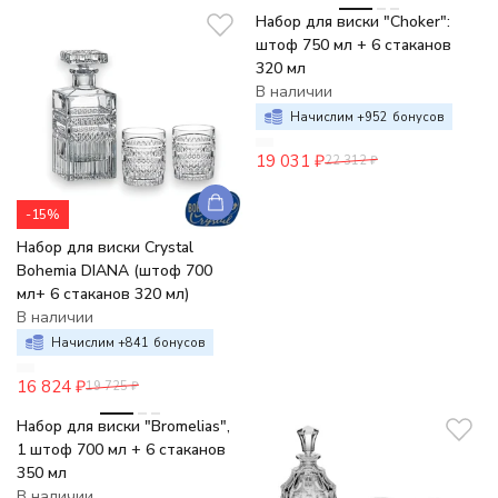
Набор для виски "Choker":
штоф 750 мл + 6 стаканов
320 мл
В наличии
Начислим +
952
бонусов
19 031
₽
22 312
₽
-15%
Набор для виски Crystal
Bohemia DIANA (штоф 700
мл+ 6 стаканов 320 мл)
В наличии
Начислим +
841
бонусов
16 824
₽
19 725
₽
-15%
Набор для виски "Bromelias",
1 штоф 700 мл + 6 стаканов
350 мл
В наличии