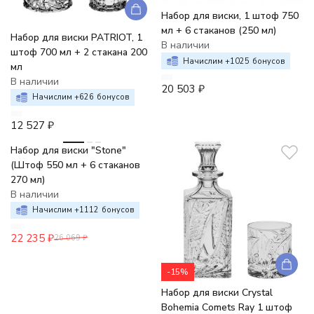
Набор для виски, 1 штоф 750
мл + 6 стаканов (250 мл)
Набор для виски PATRIOT, 1
В наличии
штоф 700 мл + 2 стакана 200
Начислим +
1025
бонусов
мл
В наличии
20 503
₽
Начислим +
626
бонусов
12 527
₽
-15%
Набор для виски "Stone"
(Штоф 550 мл + 6 стаканов
270 мл)
В наличии
Начислим +
1112
бонусов
22 235
₽
26 069
₽
-15%
Набор для виски Crystal
Bohemia Comets Ray 1 штоф