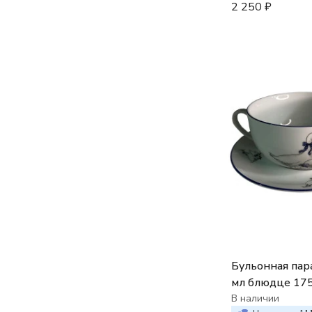
2 250
₽
Бульонная пар
мл блюдце 175
декор Гуси
В наличии