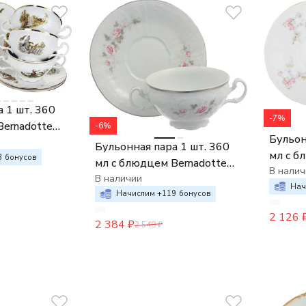
 1 шт. 360
-7%
Bernadotte
-6%
Бульон
жеты
Бульонная пара 1 шт. 360
мл с б
3
бонусов
мл с блюдцем Bernadotte
Дикая 
В налич
Бледные розы отводка
В наличии
Нач
платина
Начислим +
119
бонусов
2 126
2 384
₽
2 548
₽