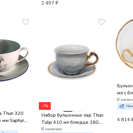
2 497
₽
Бульон
мл с б
бульон
В налич
-7%
Thun T
Нач
а Thun 320
тюльп
Набор бульонных пар Thun
4 814
 мм Saphyr
держа
Tulip 410 мл блюдце 180
мм низкая (6 шт.) Thun
В наличии