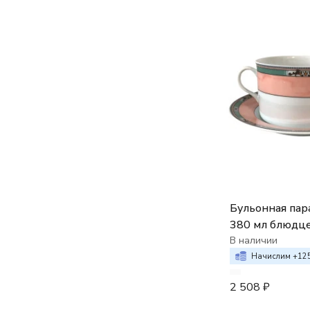
Бульонная пара
380 мл блюдц
декор Розовы
В наличии
кант
Начислим +
12
2 508
₽