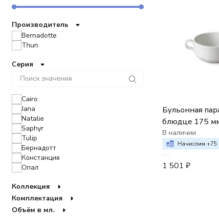
Производитель
Bernadotte
Thun
Серия
Cairo
Jana
Бульонная пара 2
Natalie
блюдце 175 мм
Saphyr
HORECA ;Berna
В наличии
Tulip
недекорирова
Начислим +
75
Бернадотт
Констанция
1 501
₽
Опал
Коллекция
Комплектация
Объём в мл.