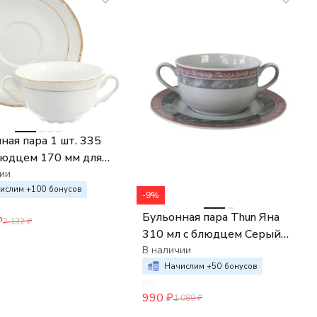
ная пара 1 шт. 335
людцем 170 мм для
а Thun Констанция
ии
а золото
ислим +
100
бонусов
-9%
Бульонная пара Thun Яна
₽
2 132
₽
310 мл c блюдцем Серый
мрамор с розовым кантом
В наличии
Начислим +
50
бонусов
990
₽
1 089
₽