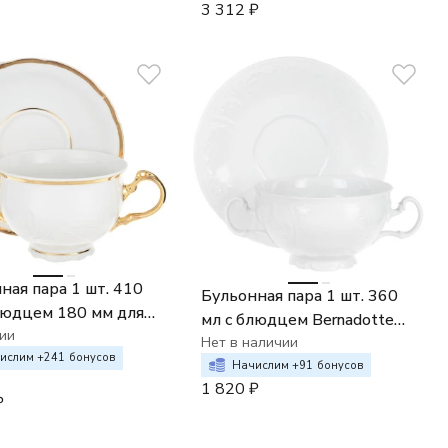
3 312
₽
ная пара 1 шт. 410
Бульонная пара 1 шт. 360
людцем 180 мм для
мл с блюдцем Bernadotte
а с двумя ручками
ии
недекорированный
Нет в наличии
ulip Белоснежный
ислим +
241
бонусов
Начислим +
91
бонусов
ан золотые
1 820
₽
₽
тели