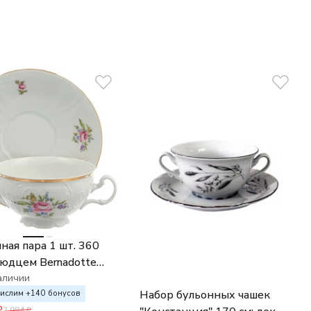
ная пара 1 шт. 360
людцем Bernadotte
ский букет
аличии
Набор бульонных чашек
ислим +
140
бонусов
₽
2 984
₽