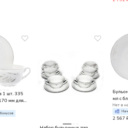
Бульон
 1 шт. 335
мл с б
170 мм для
бульон
Нет в н
Констанция
Серый 
Нач
лосья
бонусов
2 567
платин
на
Набор бульонных пар