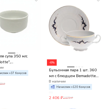
ля супа 350 мл;
otte",
-6%
рированная,
ии
Бульонная пара 1 шт. 360
ислим +
37
бонусов
мл с блюдцем Bernadotte
Синие вензеля
В наличии
89
₽
Начислим +
120
бонусов
2 406
₽
2 573
₽