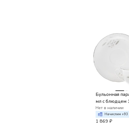
Бульонная пара
мл с блюдцем 
бульона Thun 
Нет в наличии
Серебряные ко
Начислим +
93
1 869
₽
отводка плати