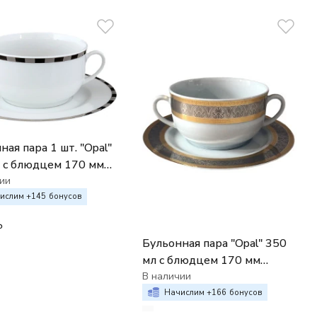
ная пара 1 шт. "Opal"
 с блюдцем 170 мм ;
 "Платиновые
ии
нки"
ислим +
145
бонусов
₽
Бульонная пара "Opal" 350
мл с блюдцем 170 мм
Широкий кант, платина
В наличии
золото
Начислим +
166
бонусов