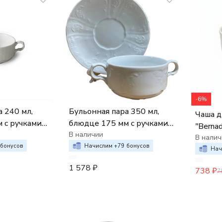
-6%
40 мл,
Бульонная пара 350 мл,
Чаша д
 с ручками
блюдце 175 мм с ручками
"Bernad
dotte
;Bernadotte
В наличии
недеко
В налич
нный
недекорированный
бонусов
Начислим +
79
бонусов
Нач
1 578
₽
738
₽
7