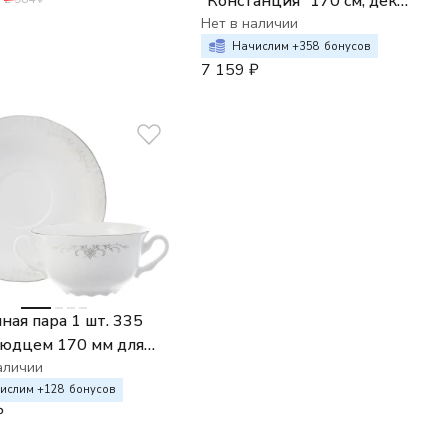
"Констанция" 170 см; декор
"Серебряные колосья"
Нет в наличии
Начислим +
358
бонусов
7 159
₽
ная пара 1 шт. 335
людцем 170 мм для
а Thun Констанция
аличии
орнамент отводка
ислим +
128
бонусов
₽
а