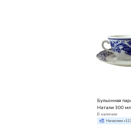
Бульонная пар
Натали 300 мл
мм низкая Лу
В наличии
декор
Начислим +
11