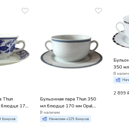
Бульон
350 мл
декор
В налич
пласти
Нач
2 899
а Thun
Бульонная пара Thun 350
 блюдце 170
мл блюдце 170 мм Opal
ковичный
декор Голубые пластинки
В наличии
3
бонусов
Начислим +
125
бонусов