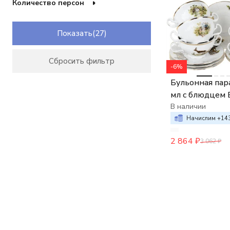
Количество персон
Показать
Сбросить фильтр
-6%
Бульонная пара
мл с блюдцем 
Охотничьи сю
В наличии
Начислим +
14
2 864
₽
3 062
₽