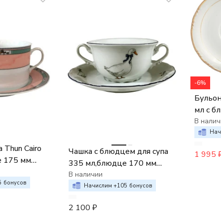
-6%
Бульон
мл с б
бульон
В налич
Отводк
Нач
 Thun Cairo
Чашка с блюдцем для супа
1 995
е 175 мм
335 мл,блюдце 170 мм
й декор мини
"Констанция"; декор "Гуси"
В наличии
5
бонусов
Начислим +
105
бонусов
2 100
₽