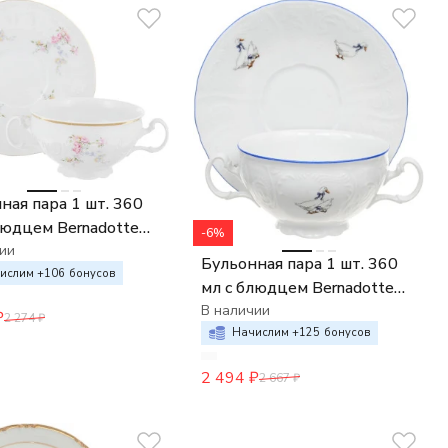
ная пара 1 шт. 360
людцем Bernadotte
-6%
роза отводка золото
ии
Бульонная пара 1 шт. 360
ислим +
106
бонусов
мл с блюдцем Bernadotte
Гуси
В наличии
₽
2 274
₽
Начислим +
125
бонусов
2 494
₽
2 667
₽