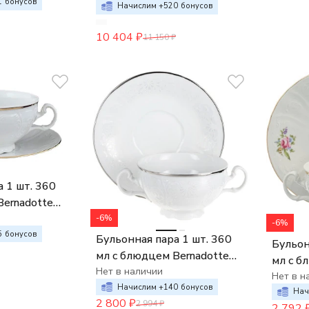
1
бонусов
декор Отводка золото
Начислим +
520
бонусов
10 404
₽
11 150
₽
 1 шт. 360
Bernadotte
о
-6%
-6%
5
бонусов
Бульонная пара 1 шт. 360
Бульон
мл с блюдцем Bernadotte
мл с б
Деколь отводка платина
Нет в наличии
Мейсен
Нет в н
Начислим +
140
бонусов
Нач
2 800
₽
2 994
₽
2 792