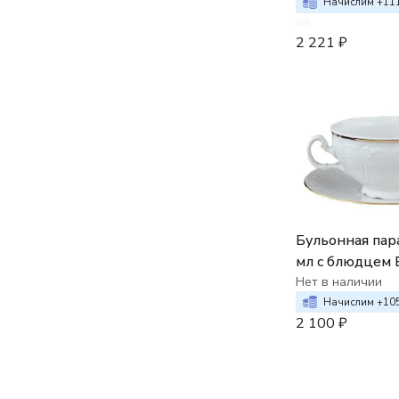
Начислим +
11
2 221
₽
Бульонная пара
мл с блюдцем 
Отводка золот
Нет в наличии
Начислим +
10
2 100
₽