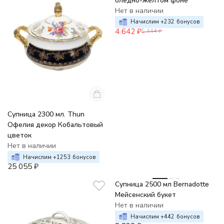
бледно-желтом фоне
Нет в наличии
Начислим +
232
бонусов
4 642
₽
5 444
₽
Супница 2300 мл. Thun
Офелия декор Кобальтовый
цветок
Нет в наличии
Начислим +
1253
бонусов
25 055
₽
Супница 2500 мл Bernadotte
Мейсенский букет
Нет в наличии
Начислим +
442
бонусов