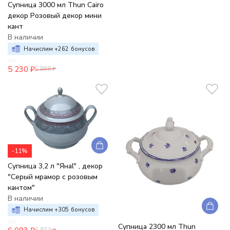
Супница 3000 мл Thun Cairo
декор Розовый декор мини
кант
В наличии
Начислим +
262
бонусов
5 230
₽
5 898
₽
-11%
Супница 3,2 л "Янаl" , декор
"Серый мрамор с розовым
кантом"
В наличии
Начислим +
305
бонусов
Супница 2300 мл Thun