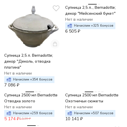
Супница 2,5 л.., Bernadotte;
декор "Мейсенский букет"
Нет в наличии
Начислим +
325
бонусов
6 505
₽
Супница 2,5 л. Bernadotte;
декор "Деколь, отводка
платина"
Нет в наличии
Начислим +
354
бонусов
7 086
₽
-21%
Супница 2500 мл Bernadotte
Супница 2500 мл Bernadotte
Отводка золото
Охотничьи сюжеты
Нет в наличии
Нет в наличии
Начислим +
259
бонусов
Начислим +
507
бонусов
5 174
₽
10 141
₽
6 536
₽