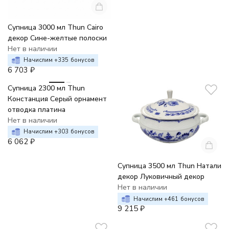
Супница 3000 мл Thun Cairo
декор Сине-желтые полоски
Нет в наличии
Начислим +
335
бонусов
6 703
₽
Супница 2300 мл Thun
Констанция Серый орнамент
отводка платина
Нет в наличии
Начислим +
303
бонусов
6 062
₽
Супница 3500 мл Thun Натали
декор Луковичный декор
Нет в наличии
Начислим +
461
бонусов
9 215
₽