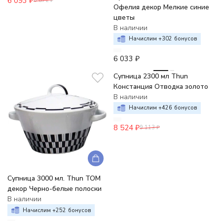
6 093
₽
6 872
₽
Офелия декор Мелкие синие
цветы
В наличии
Начислим +
302
бонусов
6 033
₽
-6%
Супница 2300 мл Thun
Констанция Отводка золото
В наличии
Начислим +
426
бонусов
8 524
₽
9 113
₽
Супница 3000 мл. Thun TOM
декор Черно-белые полоски
В наличии
Начислим +
252
бонусов