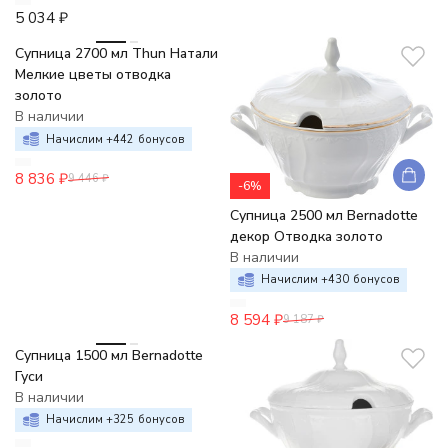
5 034
₽
-6%
Супница 2700 мл Thun Натали
Мелкие цветы отводка
золото
В наличии
Начислим +
442
бонусов
8 836
₽
9 446
₽
-6%
Супница 2500 мл Bernadotte
декор Отводка золото
В наличии
Начислим +
430
бонусов
8 594
₽
9 187
₽
-6%
Супница 1500 мл Bernadotte
Гуси
В наличии
Начислим +
325
бонусов