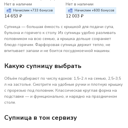
Нет в наличии
Нет в наличии
Начислим +
733
бонусов
Начислим +
600
бонусов
14 653
₽
12 003
₽
Супница — большая ёмкость с крышкой для подачи супа,
бульона и горячего к столу. Из супницы удобно разливать
половником на всю семью, а крышка дольше сохраняет
блюдо горячим. Фарфоровая супница держит тепло, не
впитывает запахи и не боится посудомоечной машины.
Какую супницу выбрать
Объём подбирают по числу едоков: 1,5–2 л на семью, 2,5–3,5
л на застолье. Смотрите на удобные ручки и плотную крышку
с прорезью под половник. Классическая круглая форма на
подставке — и функционально, и нарядно на праздничном
столе.
Супница в тон сервизу