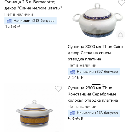
Супница 2,5 л. Bernadotte;
декор "Синие мелкие цветы"
Нет в наличии
Начислим +
218
бонусов
4 359
₽
Супница 3000 мл Thun Cairo
декор Сетка на синем
отводка платина
Нет в наличии
Начислим +
357
бонусов
7 146
₽
Супница 2300 мл Thun
Констанция Серебряные
колосья отводка платина
Нет в наличии
Начислим +
268
бонусов
5 355
₽