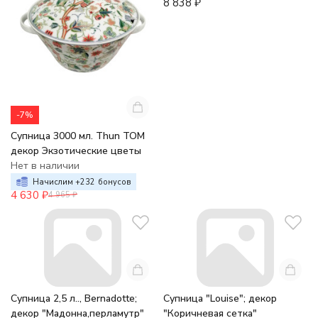
8 838
₽
-7%
Супница 3000 мл. Thun TOM
декор Экзотические цветы
Нет в наличии
Начислим +
232
бонусов
4 630
₽
4 965
₽
Супница 2,5 л.., Bernadotte;
Супница "Louise"; декор
декор "Мадонна,перламутр"
"Коричневая сетка"