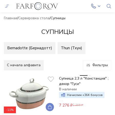
Главная
Сервировка стола
Супницы
СУПНИЦЫ
Bernadotte (Бернадотт)
Thun (Тхун)
C начала алфавита
Фильтры
-1%
Супница 2,3 л "Констанция" ;
декор "Гуси"
В наличии
Начислим +
364
бонусов
7 276
₽
7 366
₽
-11%