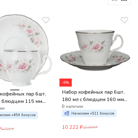
-6%
Набор кофейных пар 6шт.
кофейных пар 6шт.
180 мл с блюдцем 160 мм
с блюдцем 115 мм
Bernadotte Бледные розы
В наличии
otte Бледные розы
ии
отводка платина
Начислим +
511
бонусов
а платина
ислим +
454
бонусов
10 222
₽
10 928
₽
₽
9 701
₽