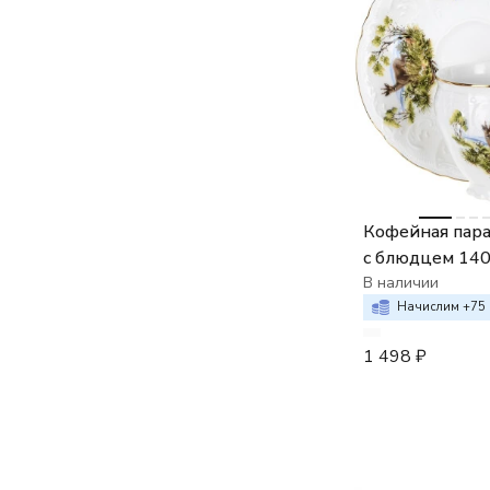
Кофейная пара
с блюдцем 14
Bernadotte Ох
В наличии
сюжеты
Начислим +
75
1 498
₽