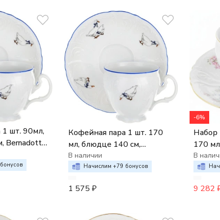
-6%
1 шт. 90мл,
Кофейная пара 1 шт. 170
Набор 
 Bernadotte;
мл, блюдце 140 см,
170 мл
Bernadotte; декор "Гуси"
В наличии
"Berna
В налич
бонусов
роза, 
Начислим +
79
бонусов
Нач
1 575
₽
9 282