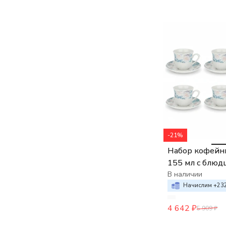
-21%
Набор кофейны
155 мл с блюд
Thun Роза Голу
В наличии
Начислим +
23
4 642
₽
5 909
₽