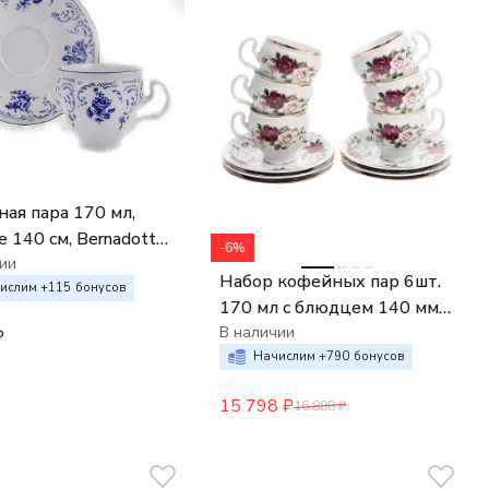
ая пара 170 мл,
 140 см, Bernadotte;
-6%
"Синяя Роза"
ии
Набор кофейных пар 6шт.
ислим +
115
бонусов
170 мл с блюдцем 140 мм
Bernadotte Английская роза
В наличии
₽
отводка золото
Начислим +
790
бонусов
15 798
₽
16 888
₽