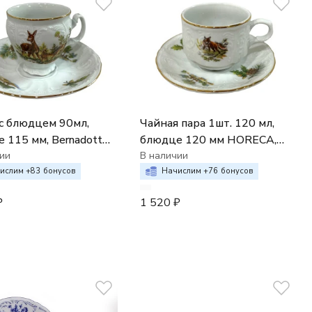
с блюдцем 90мл,
Чайная пара 1шт. 120 мл,
 мм, Bernadotte;
блюдце 120 мм HORECA,
"Охотничьи
ии
Bernadotte декор
В наличии
ы"
Охотничьи сюжеты
ислим +
83
бонусов
Начислим +
76
бонусов
₽
1 520
₽