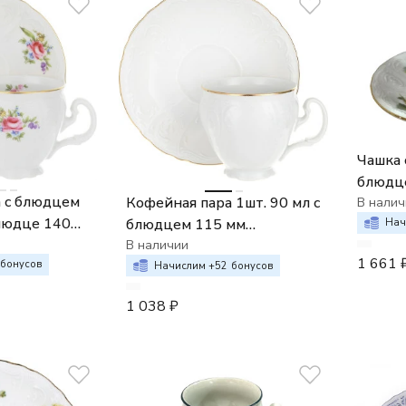
Чашка 
блюдце 115
 с блюдцем
Кофейная пара 1шт. 90 мл с
декор 
В налич
блюдце 140
блюдцем 115 мм
сюжет
Нач
 Мейсенский
Bernadotte Отводка золото
В наличии
1 661
ой цветок
бонусов
Начислим +
52
бонусов
1 038
₽