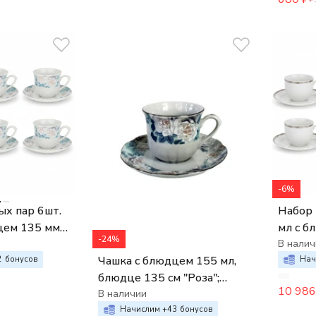
-6%
х пар 6шт.
Набор
цем 135 мм
мл с б
-24%
бая роза
Opal д
В налич
Чашка с блюдцем 155 мл,
пласти
2
бонусов
Нач
блюдце 135 см "Роза";
10 986
декор "Голубая
В наличии
роза,отводка платина"
Начислим +
43
бонусов