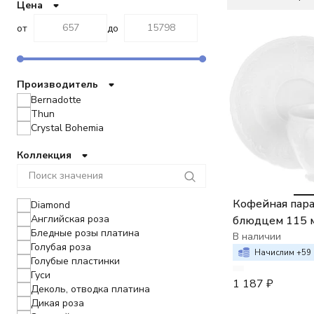
Цена
от
до
Производитель
Bernadotte
Thun
Crystal Bohemia
Коллекция
Кофейная пара 
Diamond
Английская роза
блюдцем 115 
Бледные розы платина
Bernadotte
В наличии
Голубая роза
недекорирова
Начислим +
59
Голубые пластинки
Гуси
1 187
₽
Деколь, отводка платина
Дикая роза