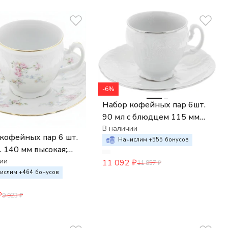
-6%
Набор кофейных пар 6шт.
90 мл с блюдцем 115 мм
Bernadotte Деколь отводка
В наличии
кофейных пар 6 шт.
платина
Начислим +
555
бонусов
. 140 мм высокая;
dotte", декор "Дикая
ии
11 092
₽
11 857
₽
отводка золото",
ислим +
464
бонусов
₽
9 923
₽