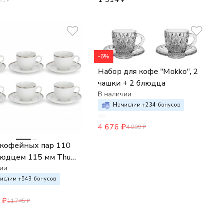
-6%
Набор для кофе "Mokko", 2
чашки + 2 блюдца
В наличии
Начислим +
234
бонусов
4 676
₽
4 999
₽
 кофейных пар 110
людцем 115 мм Thun
екор Платиновые
ии
нки отводка платина
ислим +
549
бонусов
₽
11 745
₽