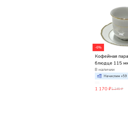
-6%
Кофейная пара
блюдце 115 м
Констанция де
В наличии
золото
Начислим +
59
1 170
₽
1 245
₽