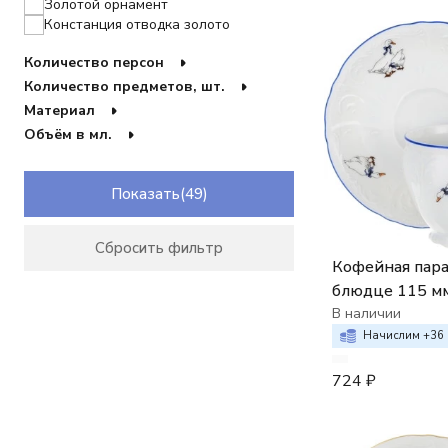
Золотой орнамент
Констанция отводка золото
Мейсенский букет / Полевой цветок
Количество персон
Мелкие цветы
Мечта
Количество предметов, шт.
Недекорированный
Материал
Отводка золото
Объём в мл.
Охота
Платиновые пластинки
Розовый декор кант
Показать
Серебряные колосья
Серый мрамор с розовым кантом
Серый орнамент
Сбросить фильтр
Синие вензеля
Кофейная пара 
Синие мелкие цветы
блюдце 115 мм,
Синяя Роза
декор "Гуси"
В наличии
Синяя сетка,отводка платина
Начислим +
36
Цветочный декор
Широкий кант, платина золото
724
₽