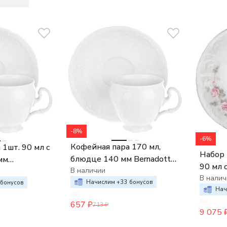
-8%
-6%
Кофейная пара 170 мл,
1шт. 90 мл с
Набор 
блюдце 140 мм Bernadotte
мм
90 мл 
недекорированный
В наличии
Bernad
В налич
Начислим +
33
бонусов
нный
бонусов
отводк
Нач
657
₽
713
₽
9 075