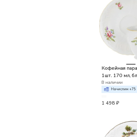
Кофейная пара
1шт. 170 мл, 
см, Bernadotte
В наличии
букет / Полев
Начислим +
75
1 498
₽