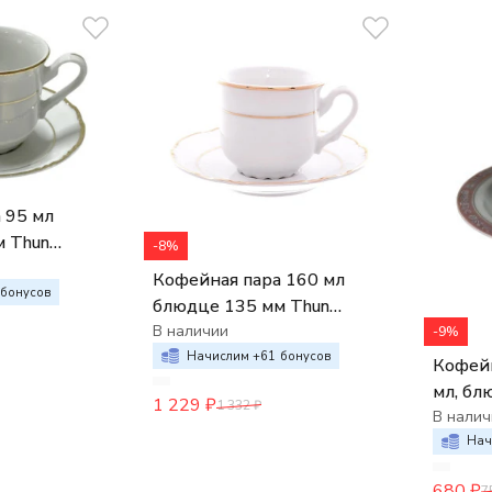
 95 мл
м Thun
-8%
кор Отводка
Кофейная пара 160 мл
бонусов
блюдце 135 мм Thun
Констанция декор Отводка
В наличии
-9%
золото
Начислим +
61
бонусов
Кофейн
мл, бл
1 229
₽
1 332
₽
"Серый
В налич
кантом
Нач
680
₽
7