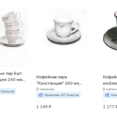
х пар 6шт.
Кофейная пара
Кофейн
цем 140 мм
"Констанция" 160 мл,
мл,блю
лотой
блюдце 135 см ; декор
В наличии
"Конст
В налич
4
бонусов
"Серый орнамент"
Начислим +
57
бонусов
Нач
1 149
₽
1 177