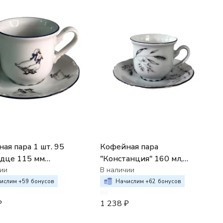
ая пара 1 шт. 95
Кофейная пара
дце 115 мм
"Констанция" 160 мл,
анция"; декор "Гуси"
ии
блюдце 135 см; декор
В наличии
"Серебряные колосья"
ислим +
59
бонусов
Начислим +
62
бонусов
₽
1 238
₽