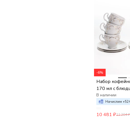
-6%
Набор кофейны
170 мл с блюд
Bernadotte Зо
В наличии
орнамент
Начислим +
52
10 481
₽
11 204
₽