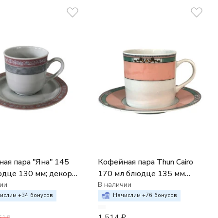
ая пара "Яна" 145
Кофейная пара Thun Cairo
юдце 130 мм; декор
170 мл блюдце 135 мм
 мрамор с розовым
ии
декор Розовый декор мини
В наличии
"
кант
ислим +
34
бонусов
Начислим +
76
бонусов
1 514
₽
51
₽