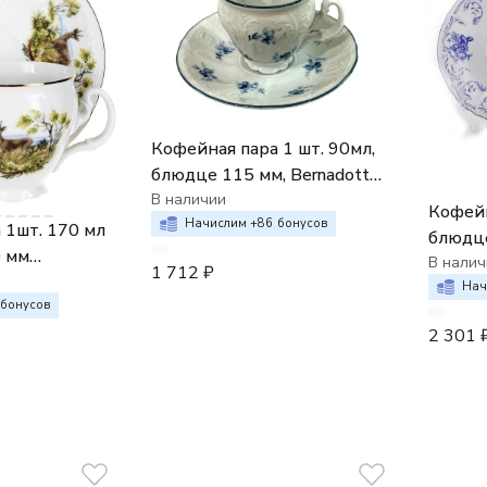
Кофейная пара 1 шт. 90мл,
блюдце 115 мм, Bernadotte;
декор "Синие мелкие
В наличии
Кофейн
цветы"
Начислим +
86
бонусов
 1шт. 170 мл
блюдце
0 мм
декор 
В налич
1 712
₽
отничьи
Нач
бонусов
2 301