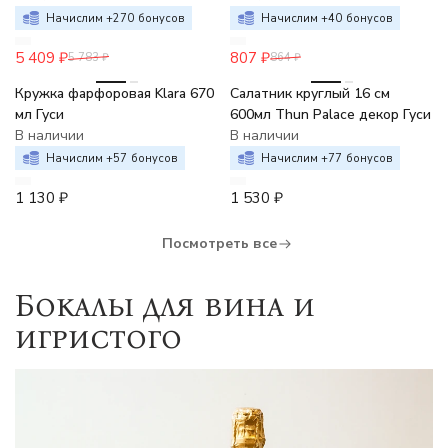
Начислим +
270
бонусов
Начислим +
40
бонусов
5 409
₽
807
₽
5 783
₽
864
₽
Кружка фарфоровая Klara 670
Салатник круглый 16 см
мл Гуси
600мл Thun Palace декор Гуси
В наличии
В наличии
Начислим +
57
бонусов
Начислим +
77
бонусов
1 130
₽
1 530
₽
Посмотреть все
Бокалы для вина и
игристого