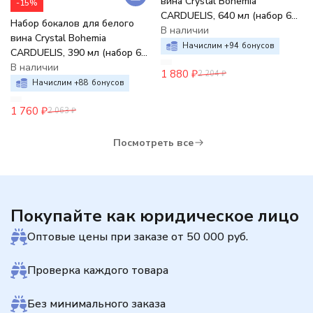
вина Crystal Bohemia
-15%
CARDUELIS, 640 мл (набор 6
Набор бокалов для белого
шт.)
В наличии
вина Crystal Bohemia
Начислим +
94
бонусов
CARDUELIS, 390 мл (набор 6
шт.)
В наличии
1 880
₽
2 204
₽
Начислим +
88
бонусов
1 760
₽
2 063
₽
Посмотреть все
Покупайте как юридическое лицо
Оптовые цены при заказе от 50 000 руб.
Проверка каждого товара
Без минимального заказа