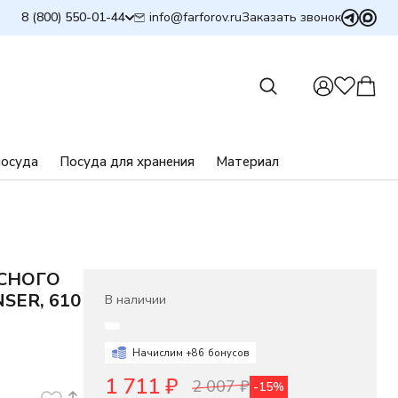
info@farforov.ru
8 (800) 550-01-44
Заказать звонок
посуда
Посуда для хранения
Материал
СНОГО
SER, 610
В наличии
Начислим +
86
бонусов
1 711
₽
2 007
₽
-15%