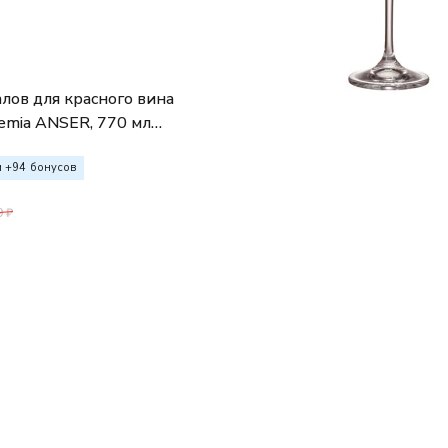
лов для красного вина
hemia ANSER, 770 мл
.)
 +
94
бонусов
9
₽