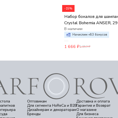
-15%
Набор бокалов для шампа
Crystal Bohemia ANSER, 2
(набор 6 шт.)
В наличии
Начислим +
83
бонусов
1 666
₽
1 953
₽
стола
Оптовикам
Доставка и оплата
напитков
Для сегмента HoReCa и B2B
Гарантия и Возврат
нтерьера
Дизайнерам и декораторам
О магазине
суда
Бренды
Для бизнеса