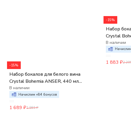
-15%
Набор бока
Crystal Bo
(набор 6 шт
В наличии
Начислим
1 883
₽
2 20
-15%
Набор бокалов для белого вина
Crystal Bohemia ANSER, 440 мл
(набор 6 шт.)
В наличии
Начислим +
84
бонусов
1 689
₽
1 981
₽