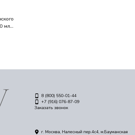
нского
90 мл
8 (800) 550-01-44
+7 (916) 076-87-09
Заказать звонок
г. Москва, Налесный пер.4c4, м.Бауманская