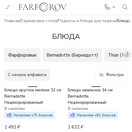
Главная
Сервировка стола
Подносы и блюда для подачи
Блюда
БЛЮДА
Фарфоровые
Bernadotte (Бернадотт)
Thun (Тхун
C начала алфавита
Фильтры
Блюдо круглое мелкое 32 см
Блюдо овальное 34 см
Bernadotte
Bernadotte
Недекорированный
Недекорированный
В наличии
В наличии
Начислим +
75
бонусов
Начислим +
81
бонусов
1 492
₽
1 622
₽