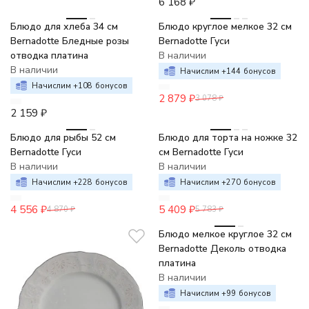
6 168
₽
-6%
Блюдо для хлеба 34 см
Блюдо круглое мелкое 32 см
Bernadotte Бледные розы
Bernadotte Гуси
отводка платина
В наличии
В наличии
Начислим +
144
бонусов
Начислим +
108
бонусов
2 879
₽
3 078
₽
2 159
₽
-6%
-6%
Блюдо для рыбы 52 см
Блюдо для торта на ножке 32
Bernadotte Гуси
см Bernadotte Гуси
В наличии
В наличии
Начислим +
228
бонусов
Начислим +
270
бонусов
4 556
₽
5 409
₽
4 870
₽
5 783
₽
Блюдо мелкое круглое 32 см
Bernadotte Деколь отводка
платина
В наличии
Начислим +
99
бонусов