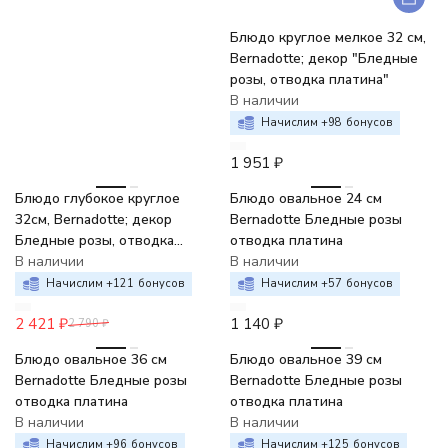
Блюдо круглое мелкое 32 см,
Bernadotte; декор "Бледные
розы, отводка платина"
В наличии
Начислим +
98
бонусов
1 951
₽
-13%
Блюдо глубокое круглое
Блюдо овальное 24 см
32см, Bernadotte; декор
Bernadotte Бледные розы
Бледные розы, отводка
отводка платина
платина
В наличии
В наличии
Начислим +
121
бонусов
Начислим +
57
бонусов
2 421
₽
1 140
₽
2 790
₽
-10%
-9%
Блюдо овальное 36 см
Блюдо овальное 39 см
Bernadotte Бледные розы
Bernadotte Бледные розы
отводка платина
отводка платина
В наличии
В наличии
Начислим +
96
бонусов
Начислим +
125
бонусов