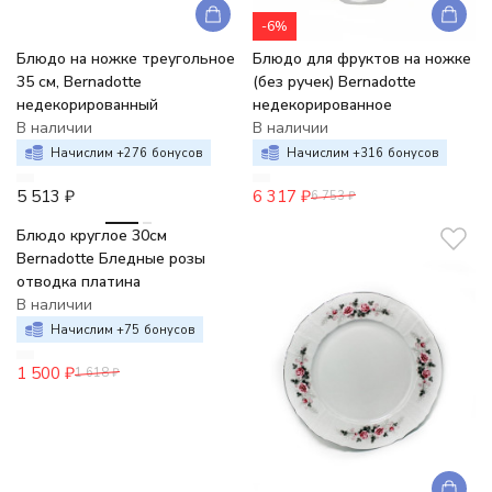
-6%
Блюдо на ножке треугольное
Блюдо для фруктов на ножке
35 см, Bernadotte
(без ручек) Bernadotte
недекорированный
недекорированное
В наличии
В наличии
Начислим +
276
бонусов
Начислим +
316
бонусов
5 513
₽
6 317
₽
6 753
₽
-7%
Блюдо круглое 30см
Bernadotte Бледные розы
отводка платина
В наличии
Начислим +
75
бонусов
1 500
₽
1 618
₽