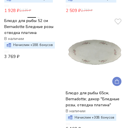
1 928
₽
2 509
₽
2 135
₽
2 769
₽
Блюдо для рыбы 52 см
Bernadotte Бледные розы
отводка платина
В наличии
Начислим +
188
бонусов
3 769
₽
Блюдо для рыбы 65см,
Bernadotte; декор "Бледные
розы, отводка платина"
В наличии
Начислим +
308
бонусов