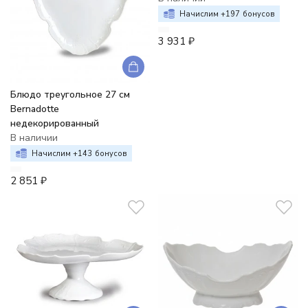
Начислим +
197
бонусов
3 931
₽
Блюдо треугольное 27 см
Bernadotte
недекорированный
В наличии
Начислим +
143
бонусов
2 851
₽