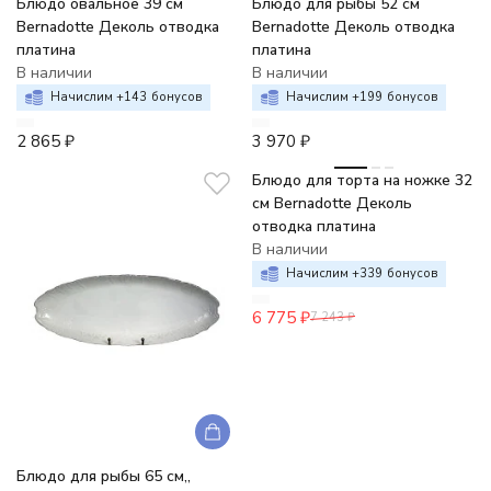
Блюдо овальное 39 см
Блюдо для рыбы 52 см
Bernadotte Деколь отводка
Bernadotte Деколь отводка
платина
платина
В наличии
В наличии
Начислим +
143
бонусов
Начислим +
199
бонусов
2 865
₽
3 970
₽
-6%
Блюдо для торта на ножке 32
см Bernadotte Деколь
отводка платина
В наличии
Начислим +
339
бонусов
6 775
₽
7 243
₽
Блюдо для рыбы 65 см,,