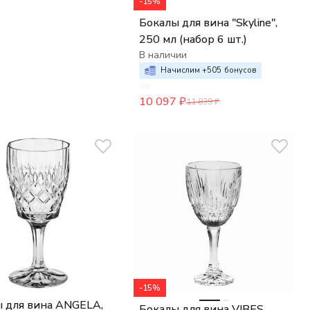
-15%
Бокалы для вина "Skyline",
250 мл (набор 6 шт.)
В наличии
Начислим +
505
бонусов
10 097
₽
11 839
₽
-15%
 для вина ANGELA,
Бокалы для вина VIBES,