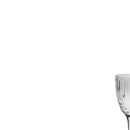
ROXANA
RUTH
SALT&PEPPER
SAMURAI
SISSI
SKYLINE
SOHO
STELAR
Scale
Sheffield
Sheffield Violet
Small vases
Stone
Storm
Sydney
TIMESQUARE
TOKIO
TORNEO
TRAYS
TRON
TULIP
Table Accessories