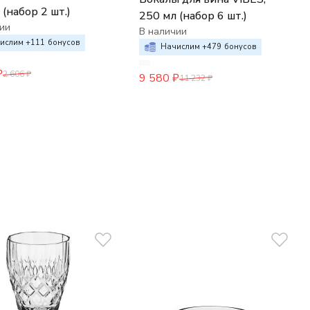
 (набор 2 шт.)
250 мл (набор 6 шт.)
ии
В наличии
ислим +
111
бонусов
Начислим +
479
бонусов
₽
2 606
₽
9 580
₽
11 232
₽