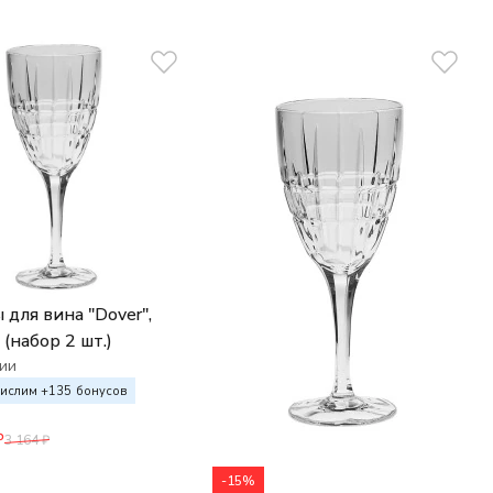
 для вина "Dover",
 (набор 2 шт.)
ии
ислим +
135
бонусов
₽
3 164
₽
-15%