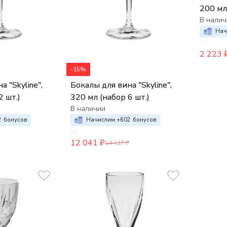
200 мл
В налич
Нач
2 223
-15%
 "Skyline",
Бокалы для вина "Skyline",
2 шт.)
320 мл (набор 6 шт.)
В наличии
2
бонусов
Начислим +
602
бонусов
12 041
₽
14 117
₽