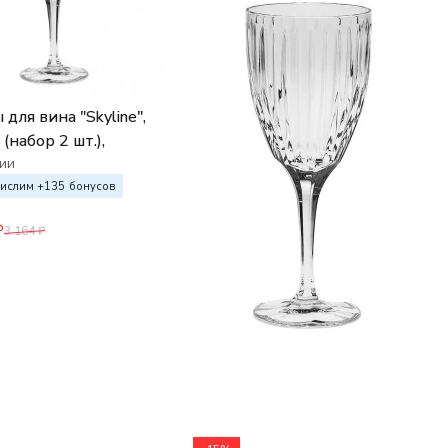
для вина "Skyline",
(набор 2 шт.),
ии
ислим +
135
бонусов
₽
3 164
₽