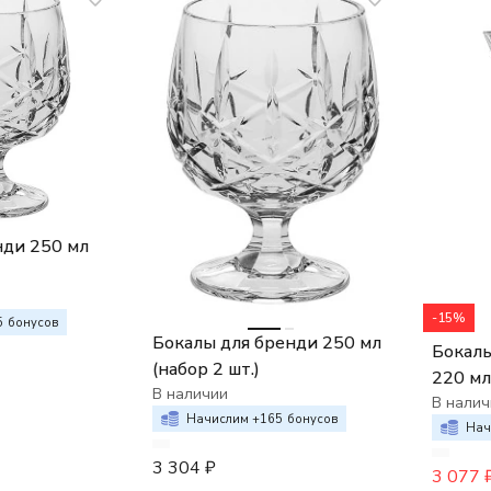
нди 250 мл
-15%
5
бонусов
Бокалы для бренди 250 мл
Бокалы
(набор 2 шт.)
220 мл
В наличии
В налич
Начислим +
165
бонусов
Нач
3 304
₽
3 077