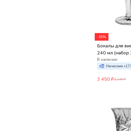
GALAXIS
GIFTWARE
GLACIER
GONDOLS
GREGORY
Harry
-15%
IKAROS
Imperial
Бокалы для вин
KATHRENE
240 мл (набор 
King Louis
В наличии
LINA
Начислим +
17
LISBOA
LUNAR
3 450
₽
4 046
₽
MADISON
MEGAN
MOLECULES
Magnifier
Maria barware (new)
Minister
Murinas
NAPKIP HOLDERS
NICOLETTE