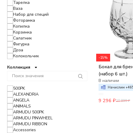
Тарелка
Ваза
Набор для специй
Фоторамка
Копилка
Корзинка
Салатник
Фигурка
Доза
Колокольчик
-15%
Часы
Бокал для бре
Коллекция
Пепельница
(набор 6 шт.)
Подсвечник
Блюдо
В наличии
Масленка
Начислим +
46
500PK
Менажница
ALEXANDRIA
Чайная пара
ANGELA
9 296
₽
10 899
₽
Этажерка
ANIMALS
Кружка
ARMUDU 500PK
Кувшин
ARMUDU PINWHEEL
Молочник
ARMUDU RIBBON
Поднос
Accessories