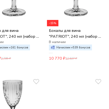
-15%
 для вина
Бокалы для вина
OT", 240 мл (набор 2
"PATRIOT", 240 мл (набор 6
ии
шт.)
В наличии
ислим +
161
бонусов
Начислим +
539
бонусов
₽
10 770
₽
3 785
₽
12 627
₽