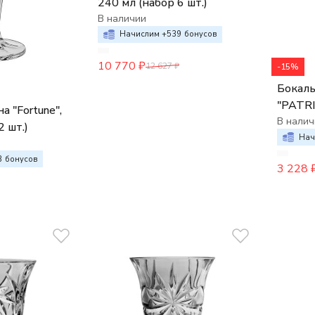
240 мл (набор 6 шт.)
В наличии
Начислим +
539
бонусов
10 770
₽
12 627
₽
-15%
Бокалы
"PATRI
а "Fortune",
шт.)
В налич
2 шт.)
Нач
3
бонусов
3 228