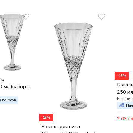
-15%
на
Бокалы
40 мл (набор
250 мл
В налич
3
бонусов
Нач
-15%
2 697
Бокалы для вина