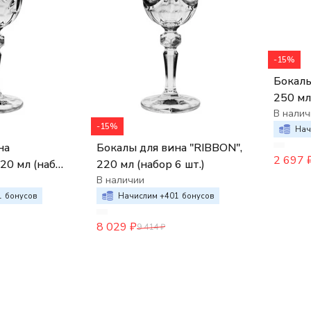
-15%
Бокалы 
250 мл 
В налич
-15%
Нач
на
Бокалы для вина "RIBBON",
2 697
20 мл (набор
220 мл (набор 6 шт.)
В наличии
1
бонусов
Начислим +
401
бонусов
8 029
₽
9 414
₽