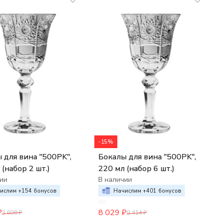
-15%
 для вина "500PK",
Бокалы для вина "500PK",
 (набор 2 шт.)
220 мл (набор 6 шт.)
ии
В наличии
ислим +
154
бонусов
Начислим +
401
бонусов
₽
8 029
₽
3 608
₽
9 414
₽