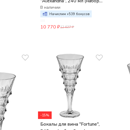
"Alexandria", 240 мл (набор
6 шт.)
В наличии
Начислим +
539
бонусов
10 770
₽
12 627
₽
-15%
Бокалы для вина "Fortune",