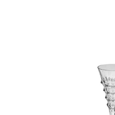
CRACK
Cake plates
Candlesticks
Cascade
Choker
Clockstands
Crown
DENISE
DIAMOND CLASSIC
DIANA
Daisy
Decanters
Diamond
Dove
Dover
Dynamic
ELINGTON
EMINENCE
Elise
Eskymos
FJORD
FRUITS
Fortune