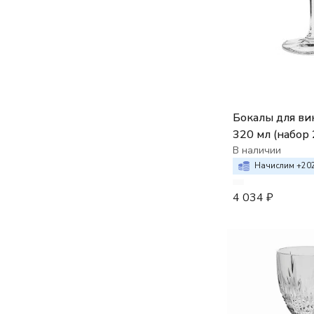
Trinity
VENUS
VIBES
VICTORIA
VINIA
WICKER
X-LADY
X-LADY GOLD
Бокалы для вина
YORK
ZIG ZAG
320 мл (набор 
ZIG ZAG GOLD
В наличии
ОКО
Начислим +
20
Comet?s Ray
4 034
₽