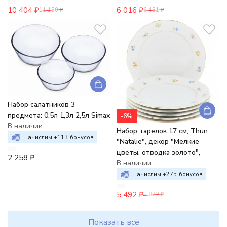
10 404
₽
6 016
₽
11 150
₽
6 431
₽
Набор салатников 3
предмета: 0,5л 1,3л 2,5л Simax
-6%
В наличии
Набор тарелок 17 см; Thun
Начислим +
113
бонусов
"Natalie", декор "Мелкие
цветы, отводка золото",
2 258
₽
В наличии
Начислим +
275
бонусов
5 492
₽
5 872
₽
Показать все