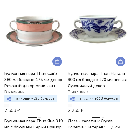
Бульонная пара Thun Cairo
Бульонная пара Thun Натали
380 мл блюдце 175 мм декор
300 мл блюдце 170 мм низкая
Розовый декор мини кант
Луковичный декор
В наличии
В наличии
Начислим +
125
бонусов
Начислим +
113
бонусов
2 508
₽
2 250
₽
-9%
-6%
Бульонная пара Thun Яна 310
Доза - салатник Crystal
мл c блюдцем Серый мрамор
Bohemia "Тетерев" 31,5 см