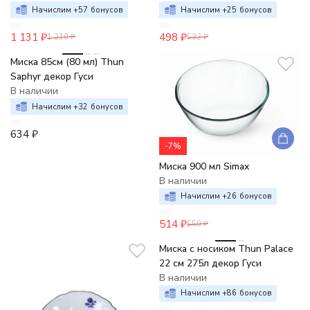
Начислим +
57
бонусов
Начислим +
25
бонусов
1 131
₽
498
₽
1 210
₽
532
₽
Миска 85см (80 мл) Thun
Saphyr декор Гуси
В наличии
Начислим +
32
бонусов
634
₽
-7%
Миска 900 мл Simax
В наличии
Начислим +
26
бонусов
514
₽
550
₽
Миска с носиком Thun Palace
22 см 275л декор Гуси
В наличии
Начислим +
86
бонусов