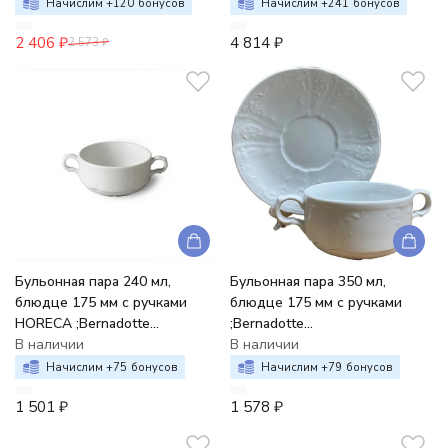
золотые держатели
Начислим +
120
бонусов
Начислим +
241
бонусов
2 406
₽
4 814
₽
2 573
₽
Бульонная пара 240 мл,
Бульонная пара 350 мл,
блюдце 175 мм с ручками
блюдце 175 мм с ручками
HORECA ;Bernadotte
;Bernadotte
недекорированный
В наличии
недекорированный
В наличии
Начислим +
75
бонусов
Начислим +
79
бонусов
1 501
₽
1 578
₽