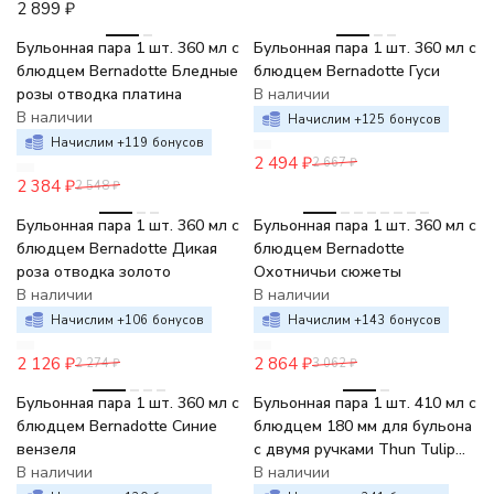
2 899
₽
-6%
-6%
Бульонная пара 1 шт. 360 мл с
Бульонная пара 1 шт. 360 мл с
блюдцем Bernadotte Бледные
блюдцем Bernadotte Гуси
розы отводка платина
В наличии
В наличии
Начислим +
125
бонусов
Начислим +
119
бонусов
2 494
₽
2 667
₽
2 384
₽
2 548
₽
-7%
-6%
Бульонная пара 1 шт. 360 мл с
Бульонная пара 1 шт. 360 мл с
блюдцем Bernadotte Дикая
блюдцем Bernadotte
роза отводка золото
Охотничьи сюжеты
В наличии
В наличии
Начислим +
106
бонусов
Начислим +
143
бонусов
2 126
₽
2 864
₽
2 274
₽
3 062
₽
-6%
Бульонная пара 1 шт. 360 мл с
Бульонная пара 1 шт. 410 мл с
блюдцем Bernadotte Синие
блюдцем 180 мм для бульона
вензеля
с двумя ручками Thun Tulip
В наличии
Белоснежный тюльпан
В наличии