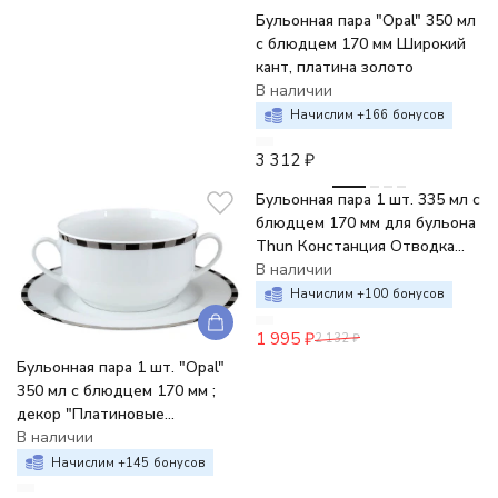
Бульонная пара "Opal" 350 мл
с блюдцем 170 мм Широкий
кант, платина золото
В наличии
Начислим +
166
бонусов
3 312
₽
-6%
Бульонная пара 1 шт. 335 мл с
блюдцем 170 мм для бульона
Thun Констанция Отводка
золото
В наличии
Начислим +
100
бонусов
1 995
₽
2 132
₽
Бульонная пара 1 шт. "Opal"
350 мл с блюдцем 170 мм ;
декор "Платиновые
пластинки"
В наличии
Начислим +
145
бонусов