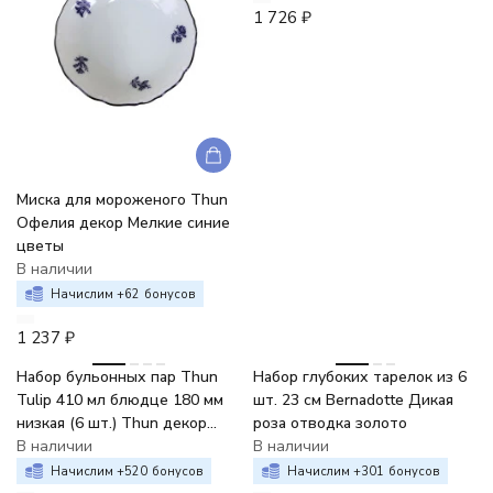
1 726
₽
Миска для мороженого Thun
Офелия декор Мелкие синие
цветы
В наличии
Начислим +
62
бонусов
1 237
₽
-7%
-6%
Набор бульонных пар Thun
Набор глубоких тарелок из 6
Tulip 410 мл блюдце 180 мм
шт. 23 см Bernadotte Дикая
низкая (6 шт.) Thun декор
роза отводка золото
Отводка золото
В наличии
В наличии
Начислим +
520
бонусов
Начислим +
301
бонусов