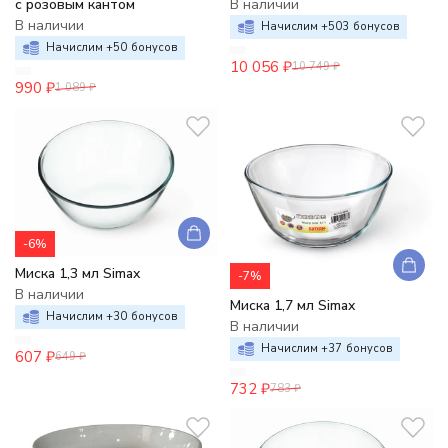
с розовым кантом
В наличии
В наличии
Начислим +
503
бонусов
Начислим +
50
бонусов
10 056
₽
10 749
₽
990
₽
1 089
₽
-6%
Миска 1,3 мл Simax
-7%
В наличии
Миска 1,7 мл Simax
Начислим +
30
бонусов
В наличии
Начислим +
37
бонусов
607
₽
649
₽
732
₽
783
₽