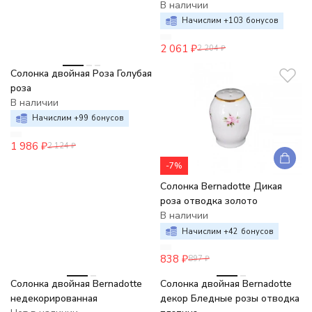
В наличии
Начислим +
103
бонусов
2 061
₽
2 204
₽
-6%
Солонка двойная Роза Голубая
роза
В наличии
Начислим +
99
бонусов
1 986
₽
2 124
₽
-7%
Солонка Bernadotte Дикая
роза отводка золото
В наличии
Начислим +
42
бонусов
838
₽
897
₽
Солонка двойная Bernadotte
Солонка двойная Bernadotte
недекорированная
декор Бледные розы отводка