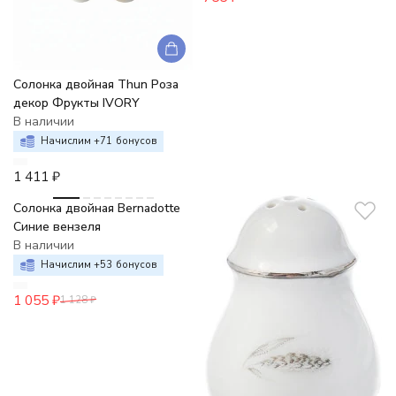
Солонка двойная Thun Роза
декор Фрукты IVORY
В наличии
Начислим +
71
бонусов
1 411
₽
-6%
Солонка двойная Bernadotte
Синие вензеля
В наличии
Начислим +
53
бонусов
1 055
₽
1 128
₽