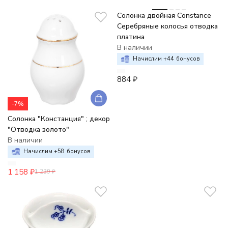
Солонка двойная Constance
Серебряные колосья отводка
платина
В наличии
Начислим +
44
бонусов
884
₽
-7%
Солонка "Констанция" ; декор
"Отводка золото"
В наличии
Начислим +
58
бонусов
1 158
₽
1 239
₽