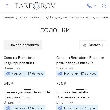
Главная
Сервировка стола
Посуда для специй и соусов
Солонки
СОЛОНКИ
C начала алфавита
Фильтры
Солонка Bernadotte
Солонка Bernadotte Бледные
недекорированная
розы отводка платина
В наличии
В наличии
Начислим +
27
бонусов
Начислим +
37
бонусов
545
₽
735
₽
Солонка двойная Bernadotte
Солонка Bernadotte
Отводка золото
Охотничьи сюжеты
В наличии
В наличии
Начислим +
47
бонусов
Начислим +
52
бонусов