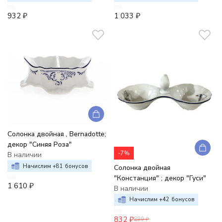
932
₽
1 033
₽
Солонка двойная , Bernadotte;
декор "Синяя Роза"
-7%
В наличии
Начислим +
81
бонусов
Солонка двойная
"Констанция" ; декор "Гуси"
1 610
₽
В наличии
Начислим +
42
бонусов
832
₽
899
₽