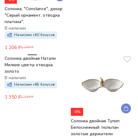
Солонка; "Constance", декор
"Серый орнамент, отводка
платина",
В наличии
Начислим +
60
бонусов
1 206
₽
1 289
₽
-7%
Солонка двойная Натали
Мелкие цветы отводка
золото
В наличии
Начислим +
68
бонусов
1 350
₽
1 444
₽
-6%
Солонка двойная Тулип
Белоснежный тюльпан
золотые держатели