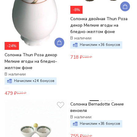
-8%
Солонка двойная Thun Роза
декор Мелкие ягоды на
бледно-желтом фоне
В наличии
Начислим +
36
бонусов
-24%
Солонка Thun Роза декор
718
₽
780
₽
Мелкие ягоды на бледно-
желтом фоне
В наличии
Начислим +
24
бонусов
479
₽
630
₽
-6%
Солонка Bernadotte Синие
вензеля
В наличии
Начислим +
38
бонусов
755
₽
807
₽