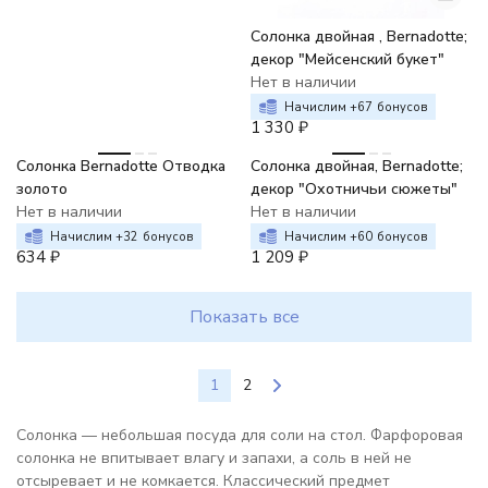
Солонка двойная , Bernadotte;
декор "Мейсенский букет"
Нет в наличии
Начислим +
67
бонусов
1 330
₽
Солонка Bernadotte Отводка
Солонка двойная, Bernadotte;
золото
декор "Охотничьи сюжеты"
Нет в наличии
Нет в наличии
Начислим +
32
бонусов
Начислим +
60
бонусов
634
₽
1 209
₽
Показать все
1
2
Солонка — небольшая посуда для соли на стол. Фарфоровая
солонка не впитывает влагу и запахи, а соль в ней не
отсыревает и не комкается. Классический предмет