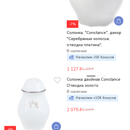
-7%
Солонка; "Constance", декор
"Серебряные колосья,
отводка платина",
В наличии
Начислим +
56
бонусов
1 127
₽
1 206
₽
-6%
Солонка двойная Constance
Отводка золото
В наличии
Начислим +
104
бонусов
2 075
₽
2 218
₽
-6%