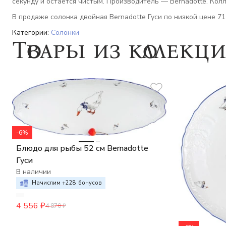
секунду и остаётся чистым. Производитель — Bernadotte. Колл
В продаже солонка двойная Bernadotte Гуси по низкой цене 71
Категории:
Солонки
Товары из коллекц
-6%
Блюдо для рыбы 52 см Bernadotte
Гуси
В наличии
Начислим +
228
бонусов
4 556
₽
4 870
₽