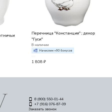
Перечница "Констанция" ; декор
отничьи
"Гуси"
В наличии
Начислим +
90
бонусов
1 808
₽
8 (800) 550-01-44
+7 (916) 076-87-09
Заказать звонок