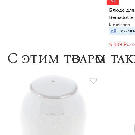
-6%
Блюдо для 
Bernadotte
В наличии
Начислим
5 409
₽
5 78
C этим товаром та