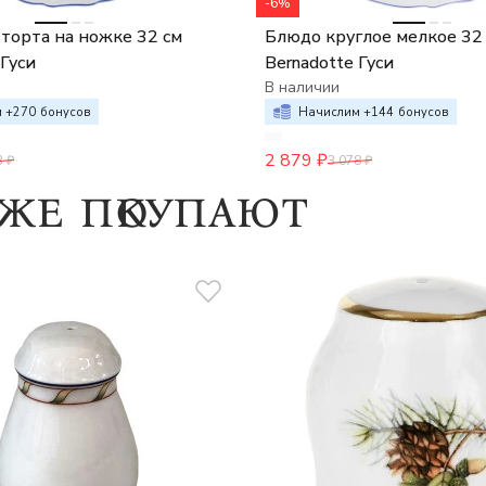
-6%
торта на ножке 32 см
Блюдо круглое мелкое 32
 Гуси
Bernadotte Гуси
В наличии
 +
270
бонусов
Начислим +
144
бонусов
2 879
₽
3
₽
3 078
₽
кже покупают