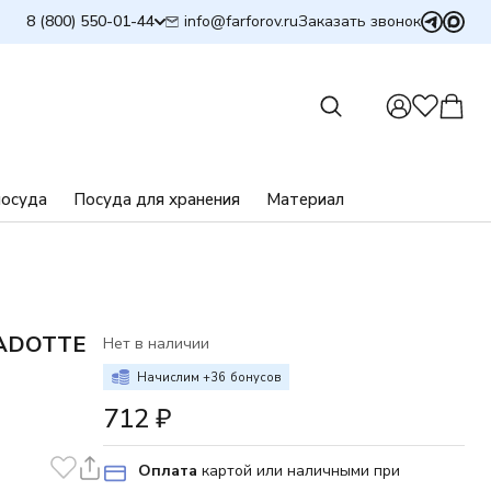
info@farforov.ru
8 (800) 550-01-44
Заказать звонок
посуда
Посуда для хранения
Материал
ADOTTE
Нет в наличии
Начислим +
36
бонусов
712
₽
Оплата
картой или наличными при