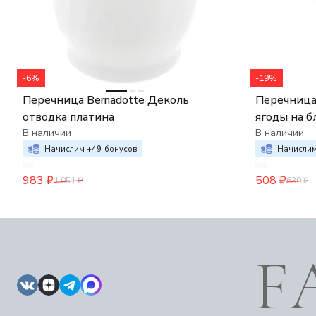
-6%
-19%
Перечница Bernadotte Деколь
Перечница
отводка платина
ягоды на 
В наличии
В наличии
Начислим +
49
бонусов
Начислим
983
₽
508
₽
1 051
₽
630
₽