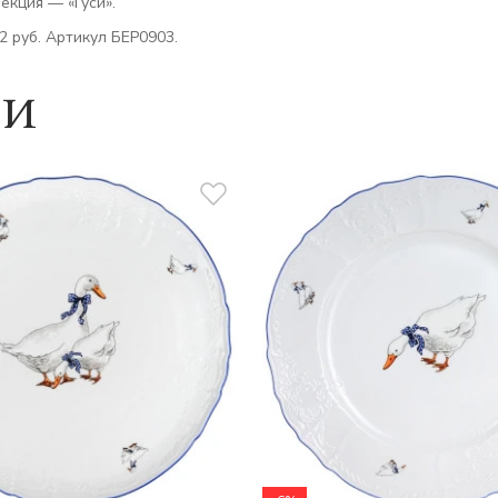
екция — «Гуси».
2 руб. Артикул БЕР0903.
ии