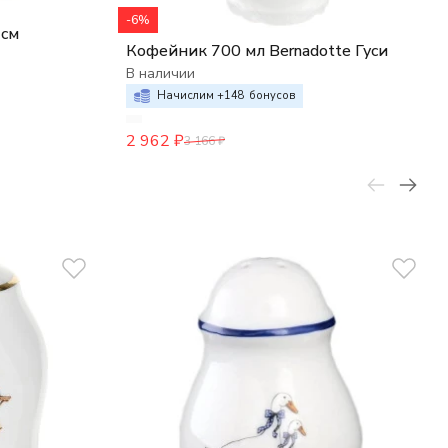
-6%
 см
Кофейник 700 мл Bernadotte Гуси
В наличии
Начислим +
148
бонусов
2 962
₽
3 166
₽