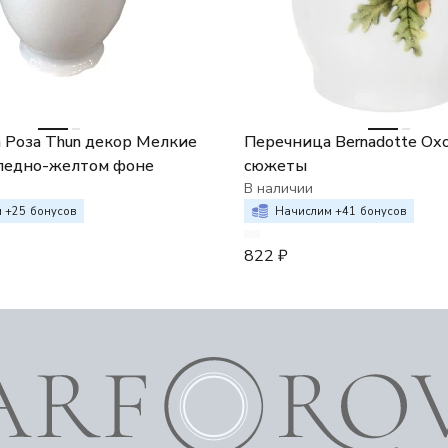
 Роза Thun декор Мелкие
Перечница Bernadotte Ох
бледно-желтом фоне
сюжеты
В наличии
 +
25
бонусов
Начислим +
41
бонусов
822
₽