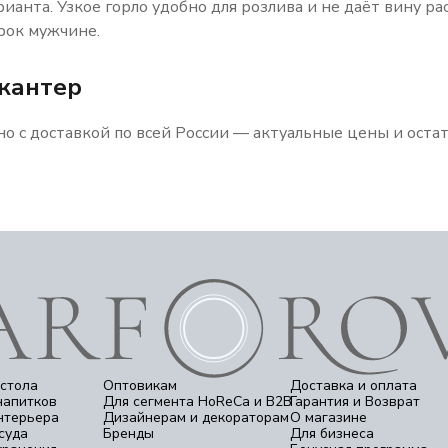
ианта. Узкое горло удобно для розлива и не даёт вину р
рок мужчине.
кантер
 с доставкой по всей России — актуальные цены и остат
стола
Оптовикам
Доставка и оплата
напитков
Для сегмента HoReCa и B2B
Гарантия и Возврат
нтерьера
Дизайнерам и декораторам
О магазине
суда
Бренды
Для бизнеса