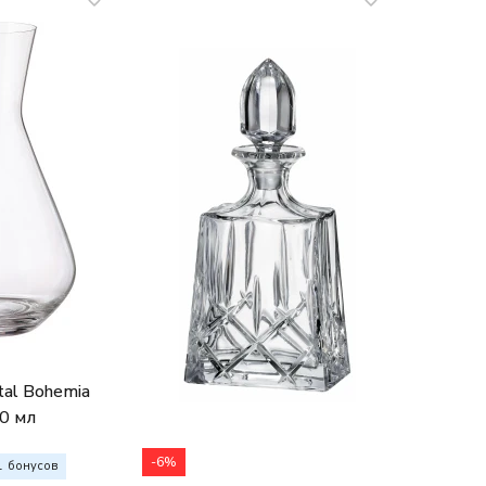
tal Bohemia
0 мл
-6%
1
бонусов