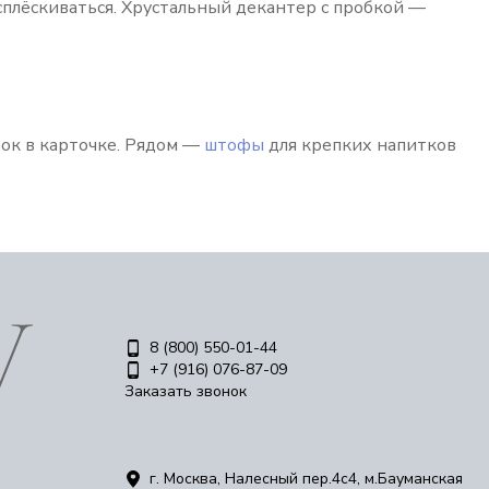
асплёскиваться. Хрустальный декантер с пробкой —
ок в карточке. Рядом —
штофы
для крепких напитков
8 (800) 550-01-44
+7 (916) 076-87-09
Заказать звонок
г. Москва, Налесный пер.4c4, м.Бауманская