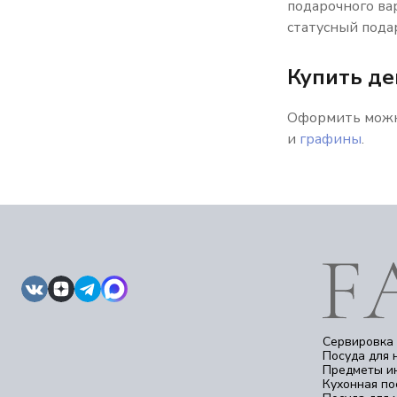
подарочного вар
статусный пода
Купить де
Оформить можно
и
графины
.
Сервировка 
Посуда для 
Предметы и
Кухонная по