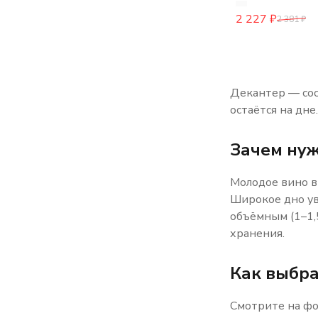
2 227
₽
2 381
₽
Декантер — сос
остаётся на дне
Зачем нуж
Молодое вино в
Широкое дно ув
объёмным (1–1,5
хранения.
Как выбра
Смотрите на фор