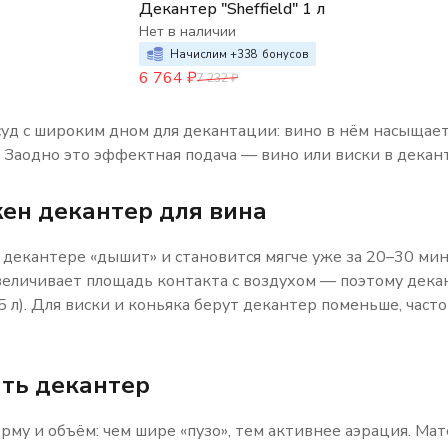
Декантер "Sheffield" 1 л
Нет в наличии
Начислим +
338
бонусов
6 764
₽
7 232
₽
уд с широким дном для декантации: вино в нём насыщаетс
. Заодно это эффектная подача — вино или виски в декан
ен декантер для вина
 декантере «дышит» и становится мягче уже за 20–30 мин
еличивает площадь контакта с воздухом — поэтому дека
 л). Для виски и коньяка берут декантер поменьше, част
ть декантер
му и объём: чем шире «пузо», тем активнее аэрация. Мат