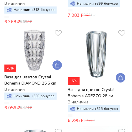
В наличии
Начислим +
399
бонусов
Начислим +
318
бонусов
7 983
₽
8 534
₽
6 368
₽
6 807
₽
-6%
Ваза для цветов Crystal
-6%
Bohemia DIAMOND 25,5 cm
В наличии
Ваза для цветов Crystal
Bohemia AREZZO 28 см
Начислим +
303
бонусов
В наличии
6 056
₽
6 474
₽
Начислим +
315
бонусов
6 295
₽
6 729
₽