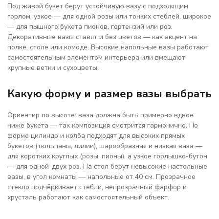
Под живой букет берут устойчивую вазу с подходящим
горлом: узкое — для одной розы или тонких стеблей, широкое
— для пышного букета пионов, гортензий или роз.
Декоративные вазы ставят и без цветов — как акцент на
полке, столе или комоде. Высокие напольные вазы работают
самостоятельным элементом интерьера или вмещают
крупные ветки и сухоцветы.
Какую форму и размер вазы выбрать
Ориентир по высоте: ваза должна быть примерно вдвое
ниже букета — так композиция смотрится гармонично. По
форме цилиндр и колба подходят для высоких прямых
букетов (тюльпаны, лилии), шарообразная и низкая ваза —
для коротких круглых (розы, пионы), а узкое горлышко-бутон
— для одной-двух роз. На стол берут невысокие настольные
вазы, в угол комнаты — напольные от 40 см. Прозрачное
стекло подчёркивает стебли, непрозрачный фарфор и
хрусталь работают как самостоятельный объект.