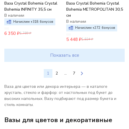
Ваза Crystal Bohemia Crystal
Ваза Crystal Bohemia Crystal
Bohemia INFINITY 35,5 см
Bohemia METROPOLITAN 30,5
В наличии
см
В наличии
Начислим +
318
бонусов
Начислим +
272
бонусов
6 350
₽
6 789
₽
5 448
₽
5 824
₽
Показать все
1
2
...
7
Ваза для цветов или декора интерьера — в каталоге
хрусталь, стекло и фарфор: от настольных под букет до
высоких напольных. Вазу подбирают под размер букета и
стиль комнаты.
Вазы для цветов и декоративные