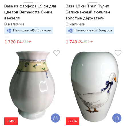
Ваза из фарфора 19 см для
Ваза 18 см Thun Тулип
цветов Bernadotte Синие
Белоснежный тюльпан
вензеля
золотые держатели
В наличии
В наличии
Начислим +
86
бонусов
Начислим +
87
бонусов
1 720
₽
1 749
₽
1 839
₽
1 871
₽
-14%
-22%