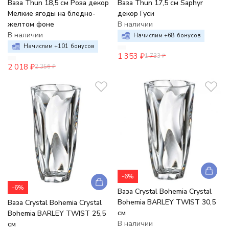
Ваза Thun 18,5 см Роза декор
Ваза Thun 17,5 см Saphyr
Мелкие ягоды на бледно-
декор Гуси
желтом фоне
В наличии
В наличии
Начислим +
68
бонусов
Начислим +
101
бонусов
1 353
₽
1 733
₽
2 018
₽
2 356
₽
-6%
-6%
Ваза Crystal Bohemia Crystal
Bohemia BARLEY TWIST 30,5
Ваза Crystal Bohemia Crystal
см
Bohemia BARLEY TWIST 25,5
В наличии
см