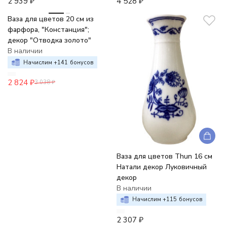
2 939
₽
4 528
₽
-7%
Ваза для цветов 20 см из
фарфора, "Констанция";
декор "Отводка золото"
В наличии
Начислим +
141
бонусов
2 824
₽
3 038
₽
Ваза для цветов Thun 16 см
Натали декор Луковичный
декор
В наличии
Начислим +
115
бонусов
2 307
₽
-6%
-7%