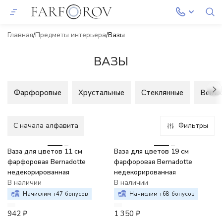
Главная
Предметы интерьера
Вазы
ВАЗЫ
Фарфоровые
Хрустальные
Стеклянные
Berna
C начала алфавита
Фильтры
Ваза для цветов 11 см
Ваза для цветов 19 см
фарфоровая Bernadotte
фарфоровая Bernadotte
недекорированная
недекорированная
В наличии
В наличии
Начислим +
47
бонусов
Начислим +
68
бонусов
942
₽
1 350
₽