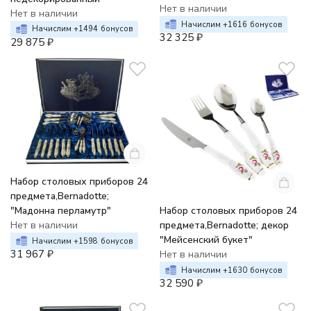
Нет в наличии
Нет в наличии
Начислим +
1616
бонусов
Начислим +
1494
бонусов
32 325
₽
29 875
₽
Набор столовых приборов 24
предмета,Bernadotte;
Набор столовых приборов 24
"Мадонна перламутр"
предмета,Bernadotte; декор
Нет в наличии
"Мейсенский букет"
Начислим +
1598
бонусов
31 967
₽
Нет в наличии
Начислим +
1630
бонусов
32 590
₽