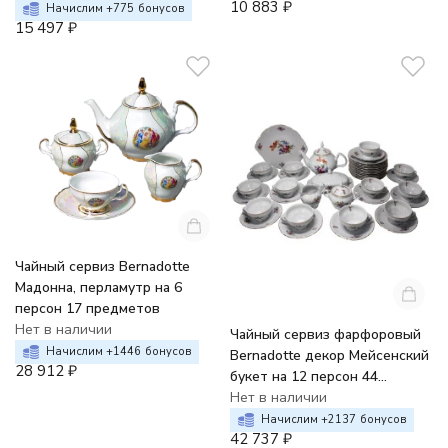
10 883
₽
Начислим +
775
бонусов
15 497
₽
Чайный сервиз Bernadotte
Мадонна, перламутр на 6
персон 17 предметов
Нет в наличии
Чайный сервиз фарфоровый
Начислим +
1446
бонусов
Bernadotte декор Мейсенский
28 912
₽
букет на 12 персон 44
предмета
Нет в наличии
Начислим +
2137
бонусов
42 737
₽