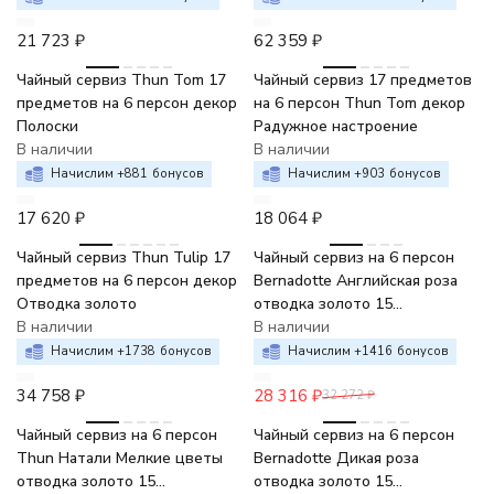
21 723
₽
62 359
₽
Чайный сервиз Thun Tom 17
Чайный сервиз 17 предметов
предметов на 6 персон декор
на 6 персон Thun Tom декор
Полоски
Радужное настроение
В наличии
В наличии
Начислим +
881
бонусов
Начислим +
903
бонусов
17 620
₽
18 064
₽
-12%
Чайный сервиз Thun Tulip 17
Чайный сервиз на 6 персон
предметов на 6 персон декор
Bernadotte Английская роза
Отводка золото
отводка золото 15
В наличии
предметов
В наличии
Начислим +
1738
бонусов
Начислим +
1416
бонусов
34 758
₽
28 316
₽
32 272
₽
-6%
-6%
Чайный сервиз на 6 персон
Чайный сервиз на 6 персон
Thun Натали Мелкие цветы
Bernadotte Дикая роза
отводка золото 15
отводка золото 15