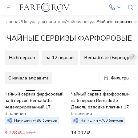
Главная
Посуда для напитков
Чайная посуда
Чайные сервизы ф
ЧАЙНЫЕ СЕРВИЗЫ ФАРФОРОВЫЕ
На 6 персон
на 12 персон
Bernadotte (Бернадотт)
C начала алфавита
Фильтры
-16%
Чайный сервиз фарфоровый
Чайный сервиз фарфоровый
на 6 персон Bernadotte
на 6 персон Bernadotte
недекорированный 17
Деколь отводка платина 17
предметов
В наличии
предметов
В наличии
Начислим +
486
бонусов
Начислим +
700
бонусов
9 728
₽
14 002
₽
11 596
₽
-2%