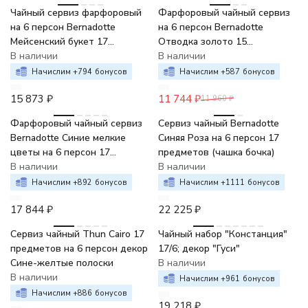
Чайный сервиз фарфоровый
Фарфоровый чайный сервиз
на 6 персон Bernadotte
на 6 персон Bernadotte
Мейсенский букет 17
Отводка золото 15
предметов
В наличии
предметов
В наличии
Начислим +
794
бонусов
Начислим +
587
бонусов
15 873
₽
11 744
₽
11 960
₽
Фарфоровый чайный сервиз
Сервиз чайный Bernadotte
Bernadotte Синие мелкие
Синяя Роза на 6 персон 17
цветы на 6 персон 17
предметов (чашка бочка)
предметов
В наличии
В наличии
Начислим +
892
бонусов
Начислим +
1111
бонусов
17 844
₽
22 225
₽
Сервиз чайный Thun Cairo 17
Чайный набор "Констанция"
предметов на 6 персон декор
17/6; декор "Гуси"
Сине-желтые полоски
В наличии
В наличии
Начислим +
961
бонусов
Начислим +
886
бонусов
19 218
₽