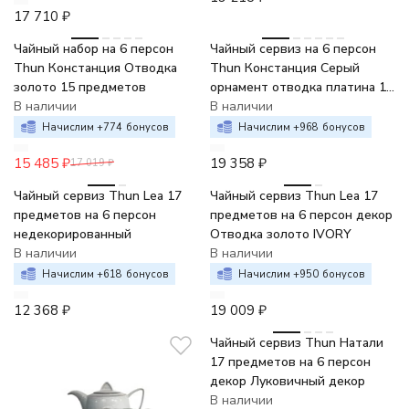
17 710
₽
-9%
Чайный набор на 6 персон
Чайный сервиз на 6 персон
Thun Констанция Отводка
Thun Констанция Серый
золото 15 предметов
орнамент отводка платина 15
В наличии
предметов
В наличии
Начислим +
774
бонусов
Начислим +
968
бонусов
15 485
₽
19 358
₽
17 019
₽
Чайный сервиз Thun Lea 17
Чайный сервиз Thun Lea 17
предметов на 6 персон
предметов на 6 персон декор
недекорированный
Отводка золото IVORY
В наличии
В наличии
Начислим +
618
бонусов
Начислим +
950
бонусов
12 368
₽
19 009
₽
Чайный сервиз Thun Натали
17 предметов на 6 персон
декор Луковичный декор
В наличии