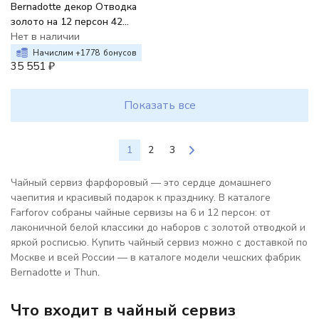
Bernadotte декор Отводка
золото на 12 персон 42
предмета
Нет в наличии
Начислим +
1778
бонусов
35 551
₽
Показать все
1
2
3
Чайный сервиз фарфоровый — это сердце домашнего
чаепития и красивый подарок к празднику. В каталоге
Farforov собраны чайные сервизы на 6 и 12 персон: от
лаконичной белой классики до наборов с золотой отводкой и
яркой росписью. Купить чайный сервиз можно с доставкой по
Москве и всей России — в каталоге модели чешских фабрик
Bernadotte и Thun.
Что входит в чайный сервиз