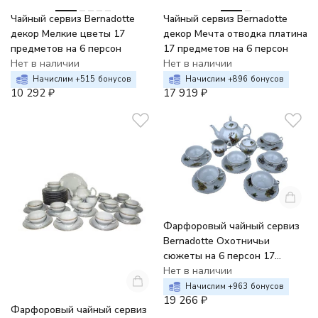
Чайный сервиз Bernadotte
Чайный сервиз Bernadotte
декор Мелкие цветы 17
декор Мечта отводка платина
предметов на 6 персон
17 предметов на 6 персон
Нет в наличии
Нет в наличии
Начислим +
515
бонусов
Начислим +
896
бонусов
10 292
₽
17 919
₽
Фарфоровый чайный сервиз
Bernadotte Охотничьи
сюжеты на 6 персон 17
предметов (с большой
Нет в наличии
ручкой)
Начислим +
963
бонусов
19 266
₽
Фарфоровый чайный сервиз