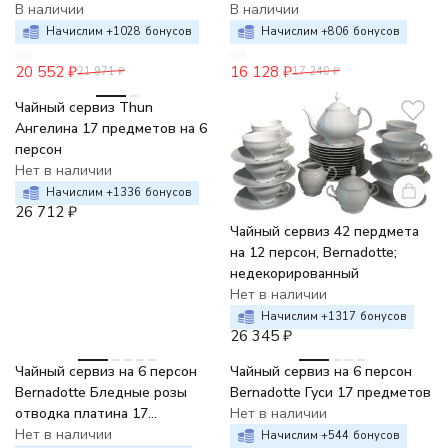
предметов
В наличии
предметов
В наличии
Начислим +
1028
бонусов
Начислим +
806
бонусов
20 552
₽
16 128
₽
21 971
₽
17 240
₽
Чайный сервиз Thun
Ангелина 17 предметов на 6
персон
Нет в наличии
Начислим +
1336
бонусов
26 712
₽
Чайный сервиз 42 пердмета
на 12 персон, Bernadotte;
недекорированный
Нет в наличии
Начислим +
1317
бонусов
26 345
₽
Чайный сервиз на 6 персон
Чайный сервиз на 6 персон
Bernadotte Бледные розы
Bernadotte Гуси 17 предметов
отводка платина 17
Нет в наличии
предметов
Нет в наличии
Начислим +
544
бонусов