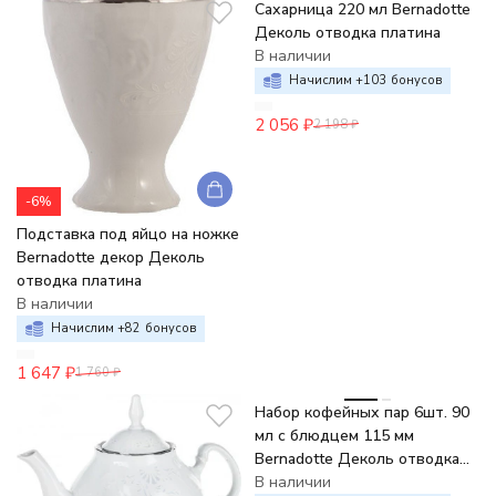
Сахарница 220 мл Bernadotte
Деколь отводка платина
В наличии
Начислим +
103
бонусов
2 056
₽
2 198
₽
-6%
Подставка под яйцо на ножке
Bernadotte декор Деколь
отводка платина
В наличии
Начислим +
82
бонусов
1 647
₽
1 760
₽
-6%
Набор кофейных пар 6шт. 90
мл с блюдцем 115 мм
Bernadotte Деколь отводка
платина
В наличии