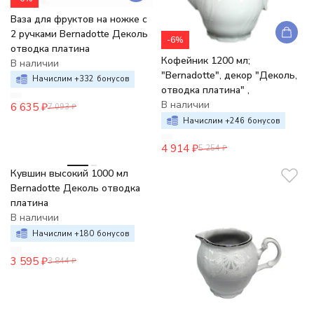
Ваза для фруктов на ножке с
2 ручками Bernadotte Деколь
-6%
отводка платина
Кофейник 1200 мл;
В наличии
"Bernadotte", декор "Деколь,
Начислим +
332
бонусов
отводка платина" ,
В наличии
6 635
₽
7 093
₽
Начислим +
246
бонусов
4 914
₽
5 254
₽
-6%
Кувшин высокий 1000 мл
Bernadotte Деколь отводка
платина
В наличии
Начислим +
180
бонусов
3 595
₽
3 844
₽