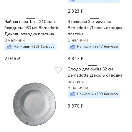
2 323
₽
Чайная пара 1шт. 310 мл с
Этажерка 3-х ярусная
блюдцем 160 мм Bernadotte
Bernadotte Деколь отводка
Деколь отводка платина
платина
В наличии
В наличии
Начислим +
102
бонусов
Начислим +
247
бонусов
2 046
₽
4 947
₽
Блюдо для рыбы 52 см
Bernadotte Деколь отводка
платина
В наличии
Начислим +
199
бонусов
3 970
₽