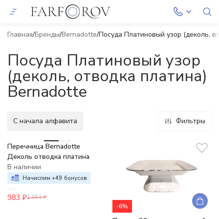
Главная
Бренды
Bernadotte
Посуда Платиновый узор (деколь, от
Посуда Платиновый узор
(деколь, отводка платина)
Bernadotte
C начала алфавита
Фильтры
-6%
Перечница Bernadotte
Деколь отводка платина
В наличии
Начислим +
49
бонусов
983
₽
1 051
₽
-6%