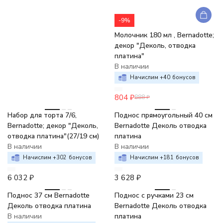
-9%
Молочник 180 мл , Bernadotte;
декор "Деколь, отводка
платина"
В наличии
Начислим +
40
бонусов
804
₽
888
₽
Набор для торта 7/6,
Поднос прямоугольный 40 см
Bernadotte; декор "Деколь,
Bernadotte Деколь отводка
отводка платина"(27/19 см)
платина
В наличии
В наличии
Начислим +
302
бонусов
Начислим +
181
бонусов
6 032
₽
3 628
₽
Поднос 37 см Bernadotte
Поднос с ручками 23 см
Деколь отводка платина
Bernadotte Деколь отводка
В наличии
платина