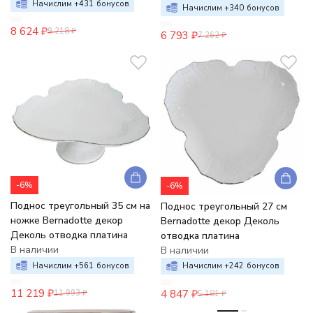
Начислим +
431
бонусов
Начислим +
340
бонусов
8 624
₽
9 218
₽
6 793
₽
7 262
₽
-6%
-6%
Поднос треугольный 35 см на
Поднос треугольный 27 см
ножке Bernadotte декор
Bernadotte декор Деколь
Деколь отводка платина
отводка платина
В наличии
В наличии
Начислим +
561
бонусов
Начислим +
242
бонусов
11 219
₽
4 847
₽
11 993
₽
5 181
₽
-6%