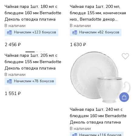
Чайная пара 1шт. 180 мл с
Чайная пара 1шт. 200 мл,
блюдцем 160 мм Bernadotte
блюдце 155 мм, коническая
Деколь отводка платина
низ., Bernadotte декор
В наличии
Деколь, отводка платина
В наличии
Начислим +
123
бонусов
Начислим +
82
бонусов
2 456
₽
1 630
₽
Чайная пара 1шт. 205 мл с
блюдцем 155 мм Bernadotte
Деколь отводка платина
В наличии
Начислим +
78
бонусов
1 551
₽
Чайная пара 1шт. 240 мл с
блюдцем 160 мм Bernadotte
Деколь отводка платина
В наличии
Начислим +
116
бонусов