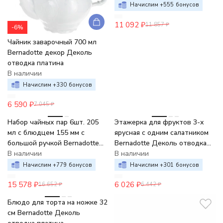
Начислим +
555
бонусов
11 092
₽
11 857
₽
-6%
Чайник заварочный 700 мл
Bernadotte декор Деколь
отводка платина
В наличии
Начислим +
330
бонусов
6 590
₽
7 045
₽
-6%
-6%
Набор чайных пар 6шт. 205
Этажерка для фруктов 3-х
мл с блюдцем 155 мм с
ярусная с одним салатником
большой ручкой Bernadotte
Bernadotte Деколь отводка
Деколь отводка платина
В наличии
платина
В наличии
Начислим +
779
бонусов
Начислим +
301
бонусов
15 578
₽
6 026
₽
16 652
₽
6 442
₽
-6%
Блюдо для торта на ножке 32
см Bernadotte Деколь