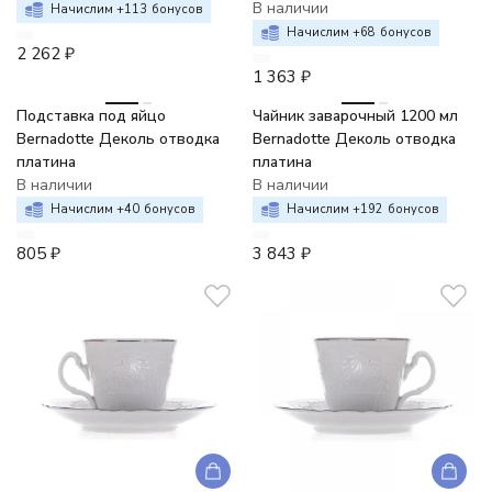
В наличии
Начислим +
113
бонусов
Начислим +
68
бонусов
2 262
₽
1 363
₽
Подставка под яйцо
Чайник заварочный 1200 мл
Bernadotte Деколь отводка
Bernadotte Деколь отводка
платина
платина
В наличии
В наличии
Начислим +
40
бонусов
Начислим +
192
бонусов
805
₽
3 843
₽