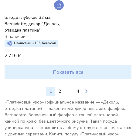
Блюдо глубокое 32 см,
Bernadotte; декор "Деколь,
отводка платина"
В наличии
Начислим +
136
бонусов
2 716
₽
Показать все
1
2
...
4
«Платиновый узор» (официальное название — «Деколь,
отводка платина») — лаконичный декор чешского фарфора
Bernadotte: белоснежный фарфор с тонкой платиновой
каймой по краю, без цветочного рисунка. Такая посуда
универсальна — подходит к любому столу и легко сочетается
с другими сервизами. Купить посуду «Платиновый узор»