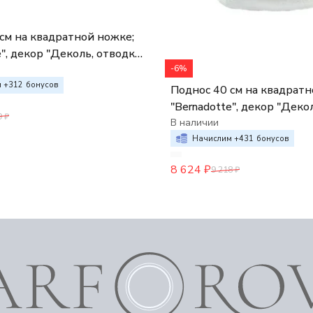
см на квадратной ножке;
e", декор "Деколь, отводка
-6%
 +
312
бонусов
Поднос 40 см на квадратн
"Bernadotte", декор "Деко
9
₽
платина",
В наличии
Начислим +
431
бонусов
8 624
₽
9 218
₽