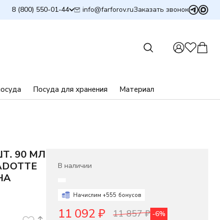
info@farforov.ru
8 (800) 550-01-44
Заказать звонок
посуда
Посуда для хранения
Материал
Т. 90 МЛ
ADOTTE
В наличии
НА
Начислим +
555
бонусов
11 092
₽
11 857
₽
-6%