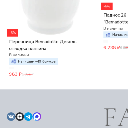
-6%
Поднос 26 
"Bernadott
платина",
В наличии
-6%
Начислим
Перечница Bernadotte Деколь
6 238
₽
6 66
отводка платина
В наличии
Начислим +
49
бонусов
983
₽
1 051
₽