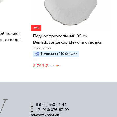
-6%
ой ножке;
Поднос треугольный 35 см
ль, отводка
Bernadotte декор Деколь отводка
платина
В наличии
Начислим +
340
бонусов
6 793
₽
7 262
₽
8 (800) 550-01-44
+7 (916) 076-87-09
Заказать звонок