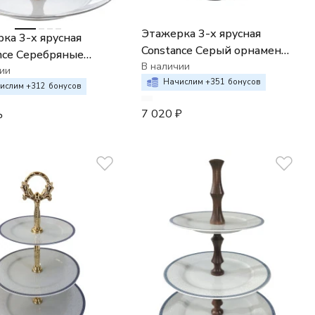
Этажерка 3-х ярусная
ка 3-х ярусная
Constance Серый орнамент
nce Серебряные
отводка платина
В наличии
я отводка платина
ии
Начислим +
351
бонусов
ислим +
312
бонусов
7 020
₽
₽