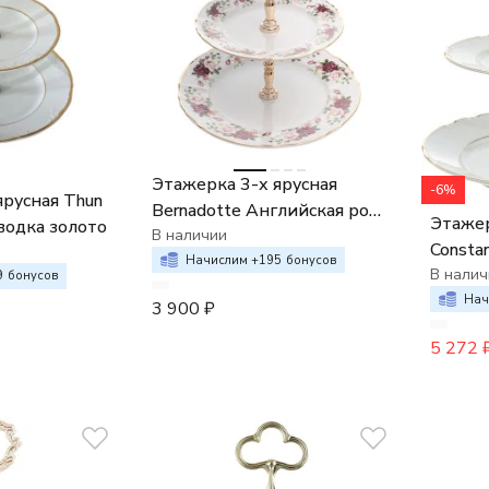
Этажерка 3-х ярусная
-6%
ярусная Thun
Bernadotte Английская роза
Этажер
водка золото
отводка золото
В наличии
Consta
Начислим +
195
бонусов
В налич
9
бонусов
Нач
3 900
₽
5 272