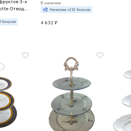
фруктов 3-х
"Синие мелкие цветы"
В наличии
otte Отводка
белая
Начислим +
232
бонусов
0
бонусов
4 632
₽