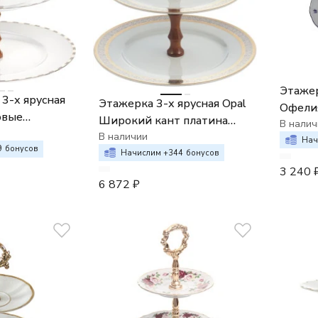
Этажер
 3-х ярусная
Этажерка 3-х ярусная Opal
Офели
овые
Широкий кант платина
синие
В налич
одка платина
золото
В наличии
Нач
9
бонусов
Начислим +
344
бонусов
3 240
6 872
₽