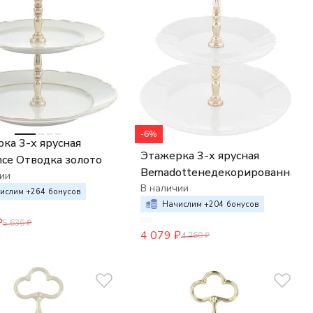
-6%
ка 3-х ярусная
Этажерка 3-х ярусная
nce Отводка золото
Bernadotteнедекорированная
ии
В наличии
ислим +
264
бонусов
Начислим +
204
бонусов
₽
5 636
₽
4 079
₽
4 360
₽