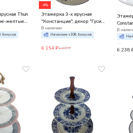
-4%
ярусная Thun
Этажерка 3-х ярусная
Этажер
ине-желтые
"Констанция"; декор "Гуси"
Consta
(25,21,17) высота 33см
В наличии
колось
В налич
6
бонусов
Начислим +
308
бонусов
Нач
6 154
₽
6 432
₽
6 238