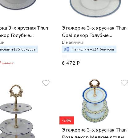
ка 3-х ярусная Thun
Этажерка 3-х ярусная Thun
екор Голубые
Opal декор Голубые
нки (стойка - золото)
ии
пластинки (стойка -дерево)
В наличии
ислим +
175
бонусов
Начислим +
324
бонусов
₽
6 472
₽
3 742
₽
-24%
Этажерка 3-х ярусная Thun
Роза декор Мелкие ягоды