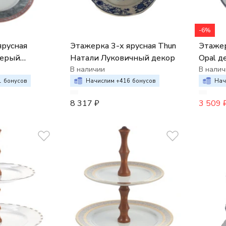
-6%
ярусная
Этажерка 3-х ярусная Thun
Этажер
Серый
Натали Луковичный декор
Opal д
вым кантом"
В наличии
пласти
В налич
1
бонусов
Начислим +
416
бонусов
Нач
8 317
₽
3 509