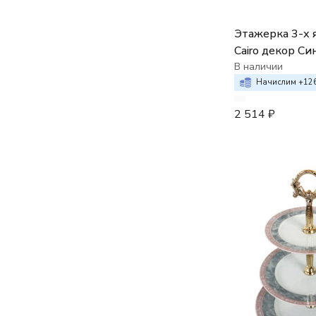
Этажерка 3-х 
Cairo декор С
полоски
В наличии
Начислим +
12
2 514
₽