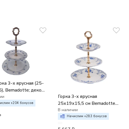
а 3-х ярусная (25-
), Bernadotte; декор
Горка 3-х ярусная
 мелкие цветы"
ии
25х19х15,5 см Bernadotte
я/белая
ислим +
204
бонусов
Синие розы
В наличии
₽
Начислим +
283
бонусов