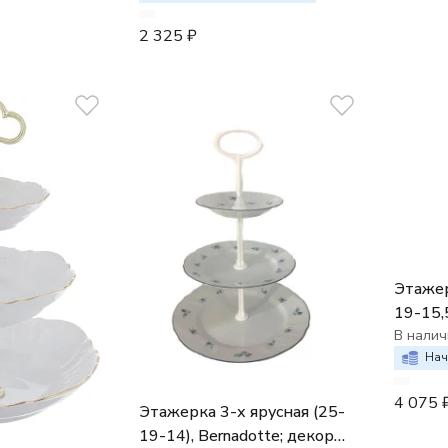
2 325
₽
Этажерк
19-15,5
"Синие
В налич
золота
Нач
4 075
Этажерка 3-х ярусная (25-
19-14), Bernadotte; декор