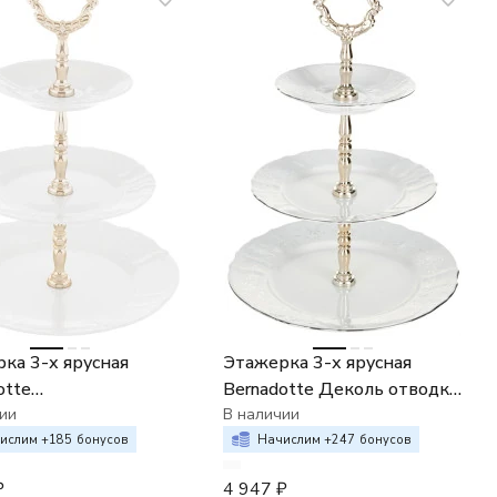
ка 3-х ярусная
Этажерка 3-х ярусная
otte
Bernadotte Деколь отводка
орированная
ии
платина
В наличии
ая стойка)
ислим +
185
бонусов
Начислим +
247
бонусов
₽
4 947
₽