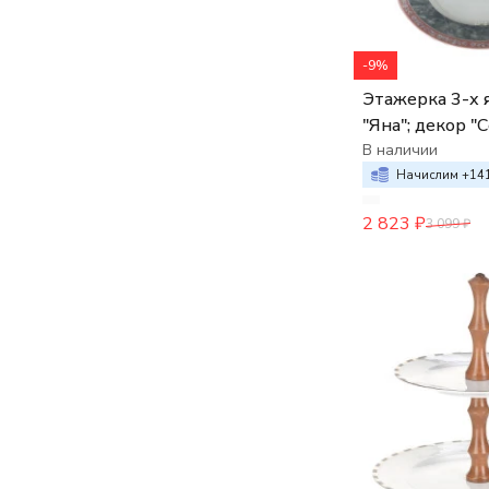
-9%
Этажерка 3-х 
"Яна"; декор "
мрамор с розо
В наличии
Начислим +
14
2 823
₽
3 099
₽