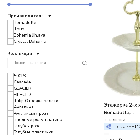
Производитель
Bernadotte
Thun
Bohemia Jihlava
Crystal Bohemia
Коллекция
500PK
Cascade
GLACIER
PIERCED
Tulip Отводка золото
Этажерка 2-х я
Ангелина
Bernadotte;
Английская роза
недекорирова
В наличии
Бледные розы платина
Голубая роза
Начислим +
14
Голубые пластинки
Гуси