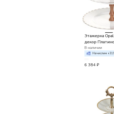
Этажерка Opal
декор Платин
пластинки отв
В наличии
Начислим +
31
6 384
₽