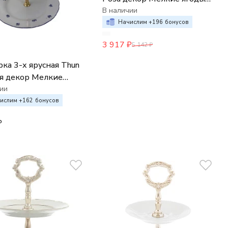
на бледно-желтом фоне
В наличии
Начислим +
196
бонусов
3 917
₽
5 142
₽
ка 3-х ярусная Thun
я декор Мелкие
 цветы
ии
ислим +
162
бонусов
₽