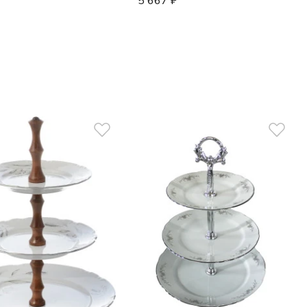
5 667
₽