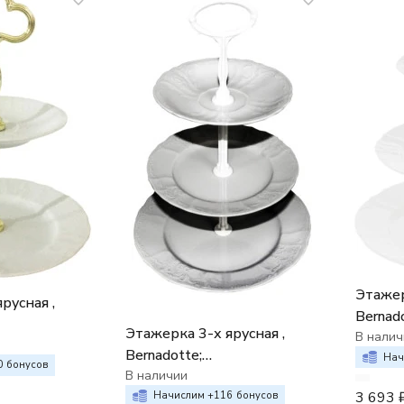
Этажер
русная ,
Bernad
Этажерка 3-х ярусная ,
недек
В налич
нный
Bernadotte;
(золот
Нач
0
бонусов
недекорированный (белая
В наличии
3 693
стойка)
Начислим +
116
бонусов