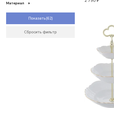
2 790
₽
Материал
Деколь, отводка платина
Дикая роза
Золотой орнамент
Показать
Золотые держатели
Луковичный декор
Мадонна перламутровая
Сбросить фильтр
Мейсенский букет / Полевой цветок
Мелкие синие цветы
Мелкие цветы
Мелкие ягоды на желтом фоне
Мечта
Недекорированный
Отводка золото
Охота
Платиново-золотая лента
Платиновые пластинки
Розовый декор кант
Серебряные колосья
Серый мрамор с розовым кантом
Серый орнамент
Сине-желтые полоски
Синие вензеля