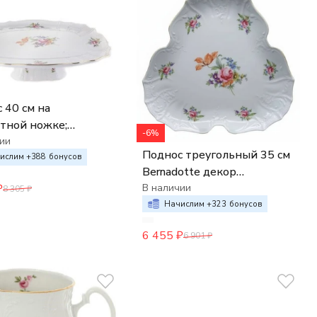
 40 см на
тной ножке;
-6%
dotte", декор
ии
Поднос треугольный 35 см
нский букет",
ислим +
388
бонусов
Bernadotte декор
₽
Мейсенский букет
В наличии
8 305
₽
Начислим +
323
бонусов
6 455
₽
6 901
₽