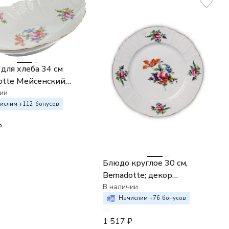
для хлеба 34 см
otte Мейсенский
ии
ислим +
112
бонусов
₽
Блюдо круглое 30 см,
Bernadotte; декор
"Мейсенский букет"
В наличии
Начислим +
76
бонусов
1 517
₽