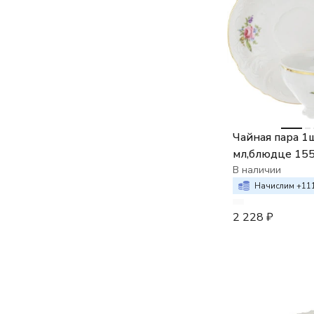
Чайная пара 1
мл,блюдце 15
(большая ручка
В наличии
декор Мейсенс
Начислим +
11
2 228
₽