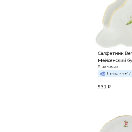
Салфетник Ber
Мейсенский б
В наличии
Начислим +
47
931
₽