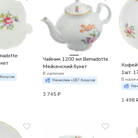
nadotte
Чайник 1200 мл Bernadotte
укет
Кофейн
Мейсенский букет
1шт. 1
В наличии
бонусов
см, Be
В налич
Начислим +
187
бонусов
букет 
Нач
3 745
₽
1 498