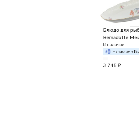
Блюдо для рыб
Bernadotte Ме
букет
В наличии
Начислим +
18
3 745
₽