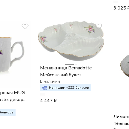
3 025
Менажница Bernadotte
Мейсенский букет
В наличии
Начислим +
222
бонусов
ровая MUG
otte; декор
4 447
₽
укет"
бонусов
Лимонн
"Berna