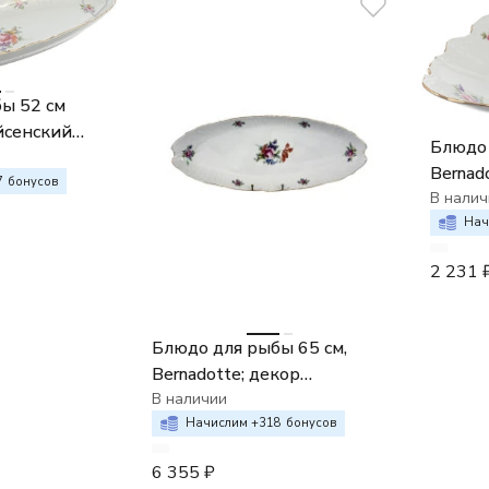
ы 52 см
йсенский
Блюдо 
Bernad
7
бонусов
букет
В налич
Нач
2 231
Блюдо для рыбы 65 см,
Bernadotte; декор
"Мейсенский букет"
В наличии
Начислим +
318
бонусов
6 355
₽