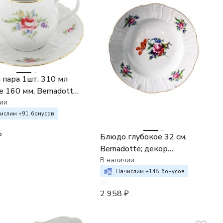
 пара 1шт. 310 мл
 160 мм, Bernadotte
ский букет /
ии
ые цветы
ислим +
91
бонусов
₽
Блюдо глубокое 32 см,
Bernadotte; декор
"Мейсенский букет"
В наличии
Начислим +
148
бонусов
2 958
₽