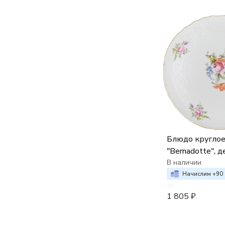
Блюдо круглое
"Bernadotte", 
"Мейсенский б
В наличии
Начислим +
90
1 805
₽