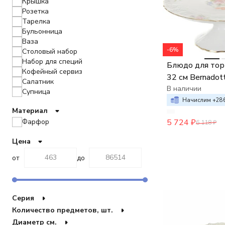
Крышка
Розетка
Тарелка
Бульонница
Ваза
-6%
Столовый набор
Набор для специй
Блюдо для тор
Кофейный сервиз
32 см Bernadot
Салатник
Мейсенский б
В наличии
Супница
Начислим +
28
Столовый сервиз
Материал
Чайный сервиз
Набор столовых приборов
Фарфор
5 724
₽
6 118
₽
Колокольчик
Цена
Пепельница
Пиала
от
до
Подсвечник
Блюдо
Масленка
Менажница
Серия
Чайник
Количество предметов, шт.
Чайная пара
Диаметр см.
Этажерка