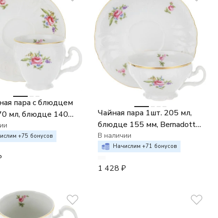
ая пара с блюдцем
Чайная пара 1шт. 205 мл,
70 мл, блюдце 140
блюдце 155 мм, Bernadotte
rnadotte Мейсенский
ии
Мейсенский букет /
В наличии
/ Полевой цветок
ислим +
75
бонусов
Полевой цветок
Начислим +
71
бонусов
₽
1 428
₽