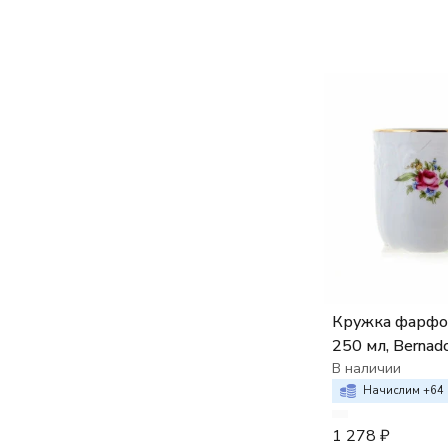
Кружка фарфо
250 мл, Bernad
"Мейсенский б
В наличии
Начислим +
64
1 278
₽