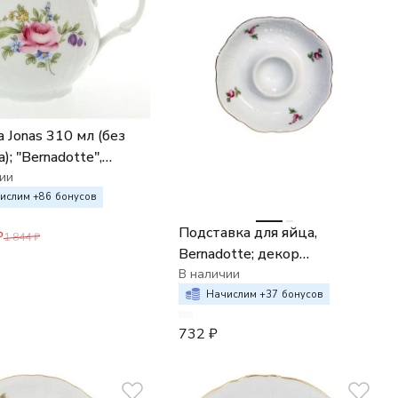
 310 мл (без
; "Bernadotte",
"Мейсенский букет",
ии
ислим +
86
бонусов
Подставка для яйца,
₽
1 844
₽
Bernadotte; декор
"Мейсенский букет"
В наличии
Начислим +
37
бонусов
732
₽