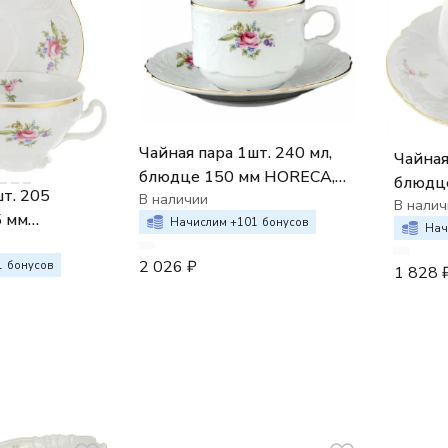
Чайная пара 1шт. 240 мл,
Чайная
блюдце 150 мм HORECA,
блюдце
шт. 205
Bernadotte декор
В наличии
Мейсен
В налич
5 мм
Мейсенский букет
Начислим +
101
бонусов
Полев
Нач
), Bernadotte
2 026
₽
кий букет
1
бонусов
1 828