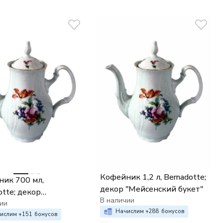
Кофейник 1,2 л, Bernadotte;
ик 700 мл,
декор "Мейсенский букет"
otte; декор
В наличии
нский букет"
ии
Начислим +
288
бонусов
ислим +
151
бонусов