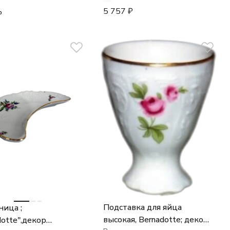
5 757
₽
₽
Подставка для яйца
ица ;
высокая, Bernadotte; декор
dotte",декор