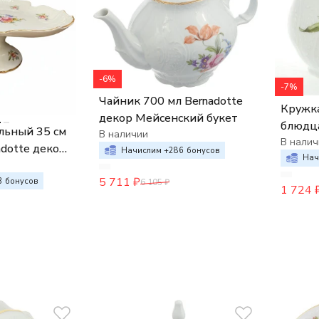
-6%
-7%
Чайник 700 мл Bernadotte
Кружка Jonas
декор Мейсенский букет
блюдца)
льный 35 см
В наличии
декор 
В налич
adotte декор
Начислим +
286
бонусов
Нач
укет
5 711
₽
3
бонусов
6 105
₽
1 724