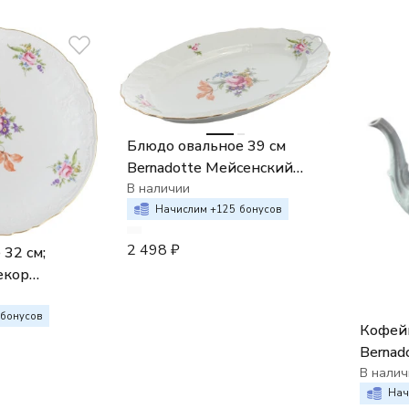
Блюдо овальное 39 см
Bernadotte Мейсенский
букет
В наличии
Начислим +
125
бонусов
2 498
₽
 32 см;
декор
укет"
бонусов
Кофейн
Bernad
"Мейсе
В налич
Нач