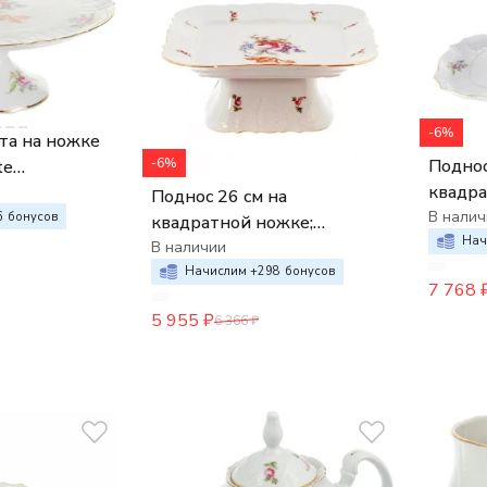
-6%
та на ножке
Поднос
-6%
te
квадра
укет
Поднос 26 см на
"Berna
В налич
6
бонусов
квадратной ножке;
"Мейсе
Нач
"Bernadotte", декор
В наличии
"Мейсенский букет",
Начислим +
298
бонусов
7 768
5 955
₽
6 366
₽