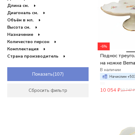
Горчичница
Длина см.
Кольцо для салфеток
Диагональ см.
Конфетница
Объём в мл.
Кофейник
Высота см.
Кружка
Назначение
Кувшин
Ложка для горчичницы
Количество персон
Ложка для соусника
-6%
Комплектация
Лимонница
Поднос треуго
Страна производитель
Молочник
на ножке Bern
Набор для торта
Мейсенский б
В наличии
Перечница
Показать
Поднос
Начислим +
50
Подставка
Салфетница
10 054
₽
Сбросить фильтр
10 747
₽
Сахарница
Солонка
Соусник
Тарелка для торта
Кофейная пара