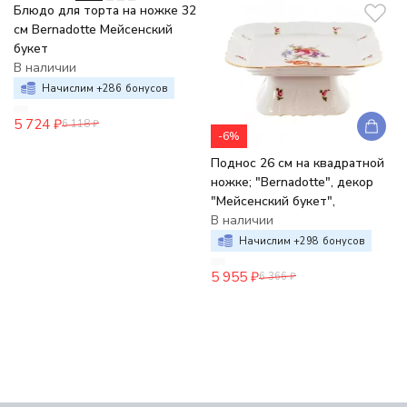
Блюдо для торта на ножке 32
см Bernadotte Мейсенский
букет
В наличии
Начислим +
286
бонусов
5 724
₽
6 118
₽
-6%
Поднос 26 см на квадратной
ножке; "Bernadotte", декор
"Мейсенский букет",
В наличии
Начислим +
298
бонусов
5 955
₽
6 366
₽