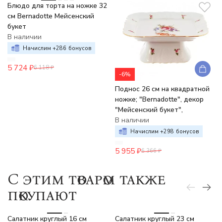
Блюдо для торта на ножке 32
см Bernadotte Мейсенский
букет
В наличии
Начислим +
286
бонусов
5 724
₽
6 118
₽
-6%
Поднос 26 см на квадратной
ножке; "Bernadotte", декор
"Мейсенский букет",
В наличии
Начислим +
298
бонусов
5 955
₽
6 366
₽
C этим товаром также
покупают
Салатник круглый 16 см
Салатник круглый 23 см