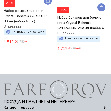
-15%
-15%
Набор рюмок для водки
Crystal Bohemia CARDUELIS,
Набор бокалов для белого
80 мл (набор 6 шт.)
вина Crystal Bohemia
В наличии
CARDUELIS, 240 мл (набор 6
Начислим +
76
бонусов
шт.)
В наличии
Начислим +
86
бонусов
1 519
₽
1 781
₽
1 712
₽
2 008
₽
ПОСУДА И ПРЕДМЕТЫ ИНТЕРЬЕРА
Каталог товаров