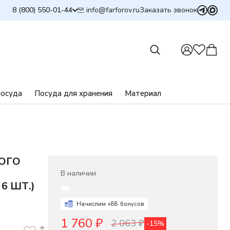
info@farforov.ru
8 (800) 550-01-44
Заказать звонок
посуда
Посуда для хранения
Материал
ОГО
В наличии
6 ШТ.)
Начислим +
88
бонусов
1 760
₽
2 063
₽
-15%