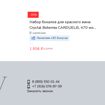
-15%
Набор бокалов для красного вина
Crystal Bohemia CARDUELIS, 470 мл
(набор 6 шт.)
В наличии
Начислим +
93
бонусов
1 856
₽
2 176
₽
8 (800) 550-01-44
+7 (916) 076-87-09
Заказать звонок