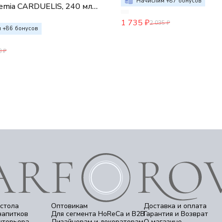
Начислим +
87
бонусов
hemia CARDUELIS, 240 мл
.)
1 735
₽
2 035
₽
 +
86
бонусов
8
₽
стола
Оптовикам
Доставка и оплата
напитков
Для сегмента HoReCa и B2B
Гарантия и Возврат
нтерьера
Дизайнерам и декораторам
О магазине