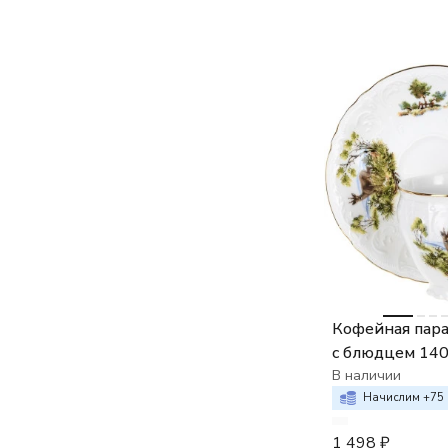
Кофейная пара
с блюдцем 14
Bernadotte Ох
В наличии
сюжеты
Начислим +
75
1 498
₽