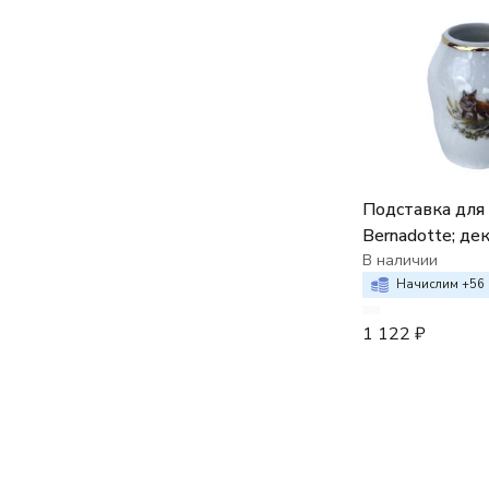
Подставка для 
Bernadotte; де
"Охотничьи с
В наличии
Начислим +
56
1 122
₽