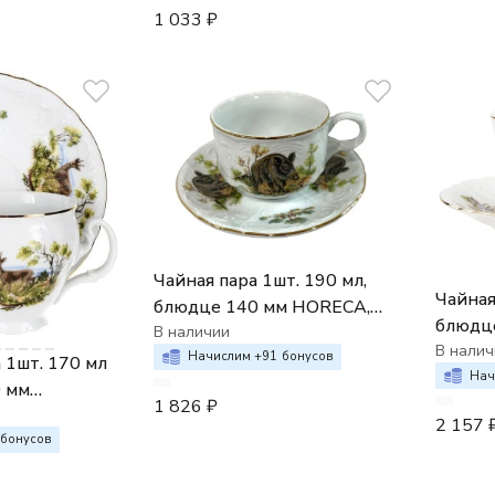
1 033
₽
Чайная пара 1шт. 190 мл,
Чайная
блюдце 140 мм HORECA,
блюдц
Bernadotte декор
В наличии
Bernad
В налич
Охотничьи сюжеты
Начислим +
91
бонусов
 1шт. 170 мл
сюжет
Нач
0 мм
1 826
₽
отничьи
2 157
бонусов