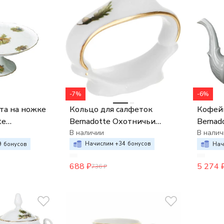
-7%
-6%
Кольцо для салфеток
та на ножке
Кофей
Bernadotte Охотничьи
te
Bernad
сюжеты
В наличии
жеты
Охотн
В налич
Начислим +
34
бонусов
9
бонусов
Нач
688
₽
5 274
736
₽