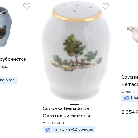
зубочисток ,
кор
южеты"
Соусник
бонусов
Bernad
"Охот
В налич
Нач
Солонка Bernadotte
2 354
Охотничьи сюжеты
В наличии
Начислим +
52
бонусов