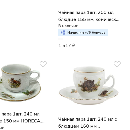
Чайная пара 1шт. 200 мл,
блюдце 155 мм, коническая
низкая, Bernadotte декор
В наличии
Охотничьи сюжеты
Начислим +
76
бонусов
1 517
₽
 пара 1шт. 240 мл,
Чайная пара 1шт. 240 мл с
е 150 мм HORECA,
блюдцем 160 мм
otte декор
ии