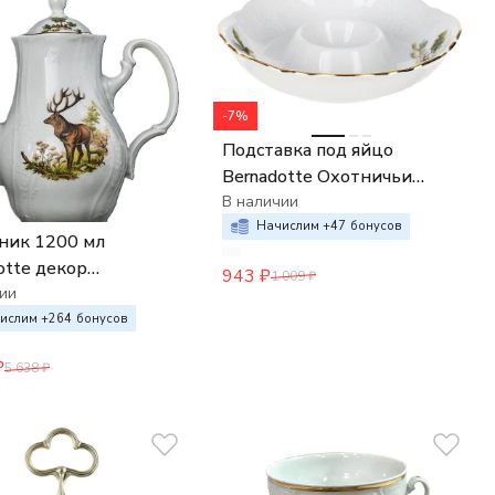
-7%
Подставка под яйцо
Bernadotte Охотничьи
сюжеты
В наличии
Начислим +
47
бонусов
ник 1200 мл
otte декор
943
₽
1 009
₽
ичьи сюжеты
ии
ислим +
264
бонусов
₽
5 638
₽