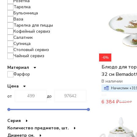
Розетка
Тарелка
Бульонница
Ваза
Тарелка для пиццы
Кофейный сервиз
Салатник
Супница
Столовый сервиз
Чайный сервиз
-6%
Набор столовых приборов
Блюдо для тор
Материал
Колокольчик
32 см Bernadot
Пиала
Фарфор
Подсвечник
Охотничьи сю
В наличии
Цена
Блюдо
Начислим +
31
Масленка
от
до
Менажница
6 384
₽
6 824
₽
Чайник
Чайная пара
Этажерка
Серия
Блюдце
Количество предметов, шт.
Кольцо для салфеток
Диаметр см.
Конфетница