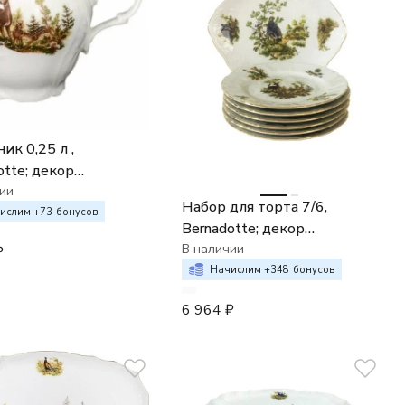
ик 0,25 л ,
otte; декор
ничьи сюжеты"
ии
Набор для торта 7/6,
ислим +
73
бонусов
Bernadotte; декор
"Охотничьи сюжеты"(27/19
В наличии
₽
см)
Начислим +
348
бонусов
6 964
₽