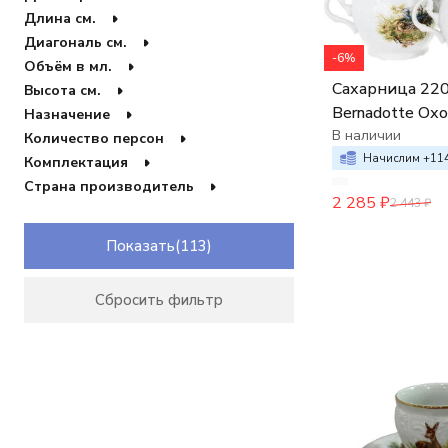
Кофейник
Длина см.
Кружка
Диагональ см.
Кувшин
-6%
Объём в мл.
Ложка для горчичницы
Сахарница 220
Высота см.
Ложка для соусника
Bernadotte Ох
Назначение
Лимонница
Молочник
сюжеты
В наличии
Количество персон
Набор для торта
Начислим +
11
Комплектация
Перечница
Страна производитель
Поднос
2 285
₽
2 443
₽
Подставка
Салфетница
Показать
Сахарница
Солонка
Соусник
Сбросить фильтр
Тарелка для торта
Кофейная пара