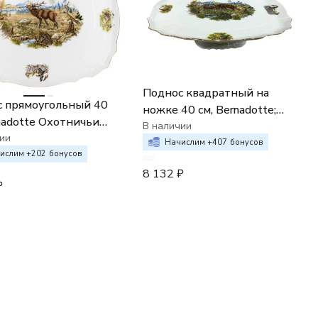
Поднос квадратный на
 прямоугольный 40
ножке 40 см, Bernadotte;
nadotte Охотничьи
декор "Охотничьи
В наличии
ы
ии
сюжеты"
Начислим +
407
бонусов
ислим +
202
бонусов
8 132
₽
₽