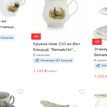
 мл
отничьи
-6%
4
бонусов
-6%
Кружка Jonas 310 мл (без
Этажер
блюдца); "Bernadotte",
Bernad
декор "Охотничьи
В наличии
сюжет
В налич
сюжеты",
Начислим +
87
бонусов
Нач
1 743
₽
1 864
₽
7 292