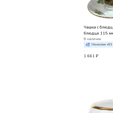
Чашка с блюдц
блюдце 115 мм, Bernadot
декор "Охотн
В наличии
сюжеты"
Начислим +
83
1 661
₽