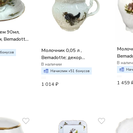
ем 90мл,
te;
ичьи
Молочн
Молочник 0,05 л ,
бонусов
Bernad
Bernadotte; декор
"Охот
В налич
"Охотничьи сюжеты"
В наличии
Нач
Начислим +
51
бонусов
1 459
1 014
₽