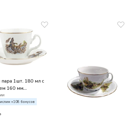
 пара 1шт. 180 мл с
ем 160 мм
otte Охотничьи
ии
ы
ислим +
108
бонусов
₽