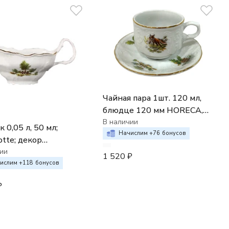
Чайная пара 1шт. 120 мл,
блюдце 120 мм HORECA,
Bernadotte декор
В наличии
 0,05 л, 50 мл;
Охотничьи сюжеты
Начислим +
76
бонусов
otte; декор
ничьи сюжеты"
ии
1 520
₽
ислим +
118
бонусов
₽