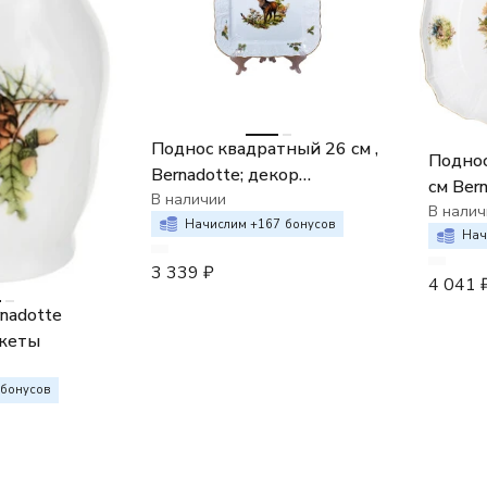
Поднос квадратный 26 см ,
Поднос
Bernadotte; декор
см Ber
"Охотничьи сюжеты"
В наличии
сюжет
В налич
Начислим +
167
бонусов
Нач
3 339
₽
4 041
nadotte
жеты
бонусов