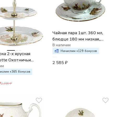
Чайная пара 1шт. 360 мл,
блюдце 180 мм низкая,,
Bernadotte декор
В наличии
Охотничьи сюжеты
Начислим +
129
бонусов
ка 2-х ярусная
otte Охотничьи
2 585
₽
ы
ии
ислим +
365
бонусов
₽
7 795
₽