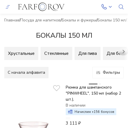
Главная
Посуда для напитков
Бокалы и фужеры
Бокалы 150 мл
БОКАЛЫ 150 МЛ
Хрустальные
Стеклянные
Для пива
Для белог
C начала алфавита
Фильтры
Рюмка для шампанского
"PINWHEEL", 150 мл (набор 2
шт.),
В наличии
Начислим +
156
бонусов
3 111
₽