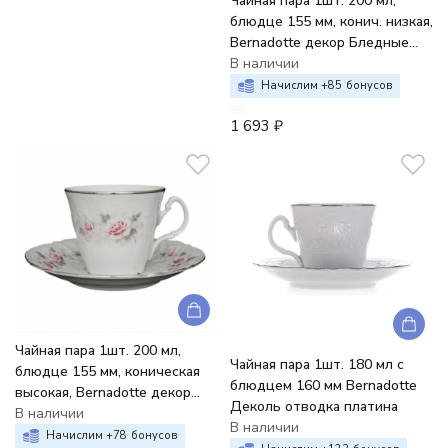
Чайная пара 1шт. 200 мл,
блюдце 155 мм, конич. низкая,
Bernadotte декор Бледные
розы, отводка платина
В наличии
Начислим +
85
бонусов
1 693
₽
Чайная пара 1шт. 200 мл,
Чайная пара 1шт. 180 мл с
блюдце 155 мм, коническая
блюдцем 160 мм Bernadotte
высокая, Bernadotte декор
Деколь отводка платина
Бледные розы, отводка
В наличии
В наличии
платина
Начислим +
78
бонусов