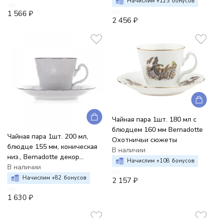
Начислим +
123
бонусов
1 566
₽
2 456
₽
Чайная пара 1шт. 180 мл с
блюдцем 160 мм Bernadotte
Чайная пара 1шт. 200 мл,
Охотничьи сюжеты
блюдце 155 мм, коническая
В наличии
низ., Bernadotte декор
Начислим +
108
бонусов
Деколь, отводка платина
В наличии
Начислим +
82
бонусов
2 157
₽
1 630
₽