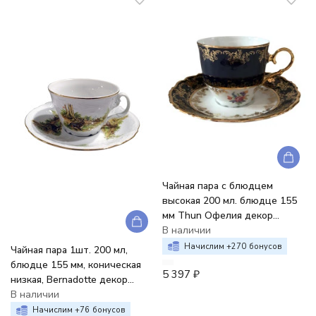
Чайная пара с блюдцем
высокая 200 мл. блюдце 155
мм Thun Офелия декор
Кобальтовый цветок
В наличии
Начислим +
270
бонусов
Чайная пара 1шт. 200 мл,
блюдце 155 мм, коническая
5 397
₽
низкая, Bernadotte декор
Охотничьи сюжеты
В наличии
Начислим +
76
бонусов