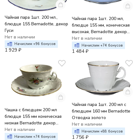
Чайная пара 1шт. 200 мл.,
Чайная пара 1шт. 200 мл,
блюдце 155 Bernadotte, декор
блюдце 155 мм, коническая
Гуси
высокая, Bernadotte декор
Нет в наличии
Мейсенский букет
Нет в наличии
Начислим +
96
бонусов
Начислим +
74
бонусов
1 929
₽
1 484
₽
Чайная пара 1шт. 200 мл с
Чашка с блюдцем 200 мл
блюдцем 160 мм Bernadotte
блюдце 155 мм коническая
Отводка золото
низкая Bernadotte декор
Нет в наличии
Мейсенский букет
Нет в наличии
Начислим +
88
бонусов
1 756
₽
Начислим +
74
бонусов