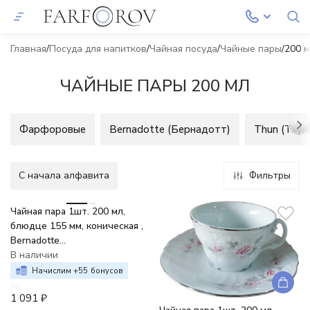
Главная
Посуда для напитков
Чайная посуда
Чайные пары
200 
ЧАЙНЫЕ ПАРЫ 200 МЛ
Фарфоровые
Bernadotte (Бернадотт)
Thun (Тхун
C начала алфавита
Фильтры
Чайная пара 1шт. 200 мл,
блюдце 155 мм, коническая ,
Bernadotte
недекорированный
В наличии
Начислим +
55
бонусов
1 091
₽