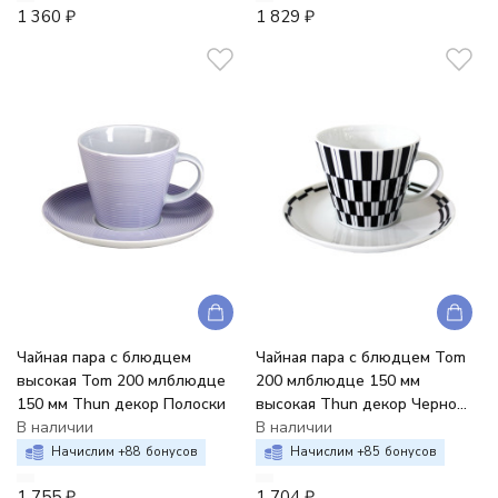
1 360
₽
1 829
₽
Чайная пара с блюдцем
Чайная пара с блюдцем Tom
высокая Tom 200 млблюдце
200 млблюдце 150 мм
150 мм Thun декор Полоски
высокая Thun декор Черно
В наличии
-белые полоски
В наличии
Начислим +
88
бонусов
Начислим +
85
бонусов
1 755
₽
1 704
₽