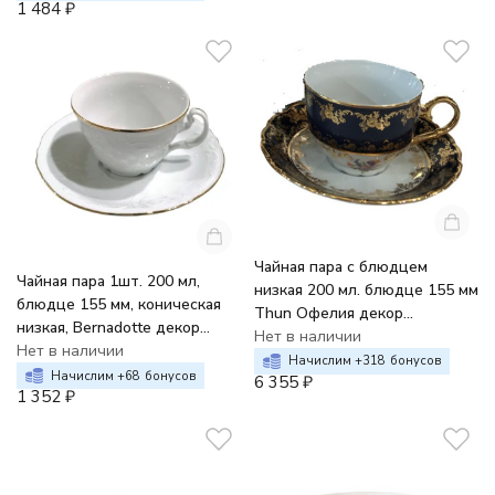
1 484
₽
Чайная пара с блюдцем
Чайная пара 1шт. 200 мл,
низкая 200 мл. блюдце 155 мм
блюдце 155 мм, коническая
Thun Офелия декор
низкая, Bernadotte декор
Кобальтовый цветок
Нет в наличии
Отводка золото
Нет в наличии
Начислим +
318
бонусов
Начислим +
68
бонусов
6 355
₽
1 352
₽