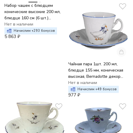
Набор чашек с блюдцем
конические высокие 200 мл,
блюдце 160 см (6 шт.)
Bernadotte декор Гуси
Нет в наличии
Начислим +
293
бонусов
5 863
₽
Чайная пара 1шт. 200 мл,
блюдце 155 мм, коническая
высокая, Bernadotte декор
Гуси
Нет в наличии
Начислим +
49
бонусов
977
₽