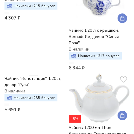
Начислим +
215
бонусов
4 307
₽
Чайник 1,20 л с крышкой,
Bernadotte; декор "Синяя
Роза"
В наличии
Начислим +
317
бонусов
6 344
₽
Чайник "Констанция" 1,20 л;
декор "Гуси"
В наличии
Начислим +
285
бонусов
5 691
₽
-8%
Чайник 1200 мл Thun
Констанция Отводка золото