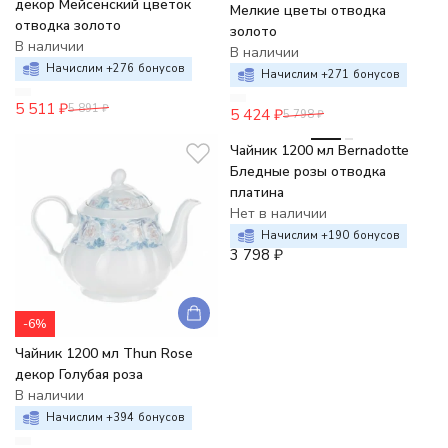
декор Мейсенский цветок
Мелкие цветы отводка
отводка золото
золото
В наличии
В наличии
Начислим +
276
бонусов
Начислим +
271
бонусов
5 511
₽
5 891
₽
5 424
₽
5 798
₽
Чайник 1200 мл Bernadotte
Бледные розы отводка
платина
Нет в наличии
Начислим +
190
бонусов
3 798
₽
-6%
Чайник 1200 мл Thun Rose
декор Голубая роза
В наличии
Начислим +
394
бонусов