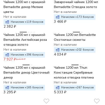
Чайник 1200 мл с крышкой
Заварочный чайник 1200 мл
Bernadotte декор Мелкие
Bernadotte Отводка золото
цветы
Нет в наличии
Нет в наличии
Начислим +
173
бонусов
3 466
₽
Начислим +
119
бонусов
2 382
₽
-6%
Чайник 1200 мл с крышкой
Чайник 1200 мл Bernadotte
Bernadotte Английская роза
Охотничьи сюжеты
отводка золото
Нет в наличии
Нет в наличии
Начислим +
202
бонусов
4 034
₽
Начислим +
396
бонусов
7 927
₽
8 474
₽
Чайник 1200 мл с крышкой
Чайник 1200 мл Thun
Bernadotte декор Цветочный
Констанция Серебряные
декор
колосья отводка платина
Нет в наличии
Нет в наличии
Начислим +
165
бонусов
Начислим +
267
бонусов
3 295
₽
5 333
₽