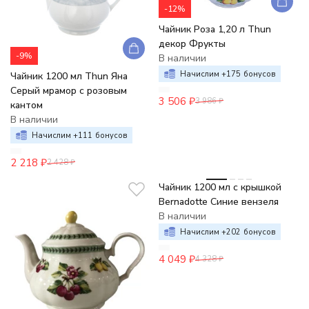
-12%
Чайник Роза 1,20 л Thun
декор Фрукты
-9%
В наличии
Начислим +
175
бонусов
Чайник 1200 мл Thun Яна
Серый мрамор с розовым
3 506
₽
3 986
₽
кантом
В наличии
Начислим +
111
бонусов
2 218
₽
2 428
₽
-6%
Чайник 1200 мл с крышкой
Bernadotte Синие вензеля
В наличии
Начислим +
202
бонусов
4 049
₽
4 328
₽