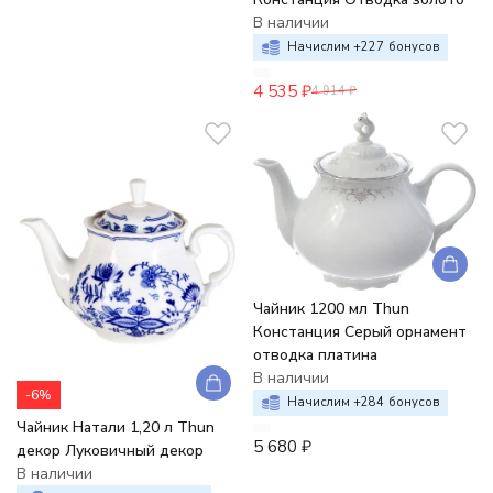
В наличии
Начислим +
227
бонусов
4 535
₽
4 914
₽
Чайник 1200 мл Thun
Констанция Серый орнамент
отводка платина
В наличии
-6%
Начислим +
284
бонусов
Чайник Натали 1,20 л Thun
5 680
₽
декор Луковичный декор
В наличии