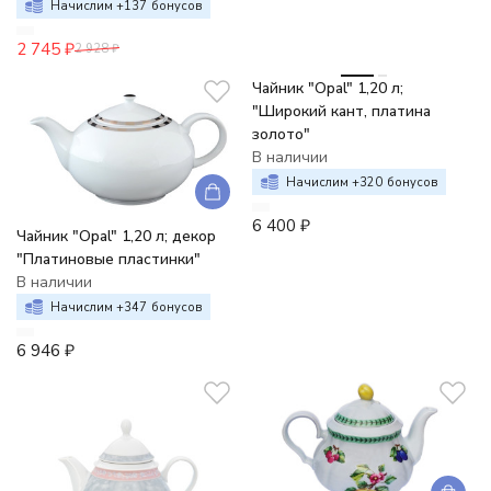
Начислим +
137
бонусов
2 745
₽
2 928
₽
Чайник "Opal" 1,20 л;
"Широкий кант, платина
золото"
В наличии
Начислим +
320
бонусов
6 400
₽
Чайник "Opal" 1,20 л; декор
"Платиновые пластинки"
В наличии
Начислим +
347
бонусов
6 946
₽