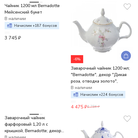
Чайник 1200 мл Bernadotte
Мейсенский букет
В наличии
Начислим +
187
бонусов
3 745
₽
-6%
Заварочный чайник 1200 мл;
"Bernadotte", декор "Дикая
роза, отводка золото",
В наличии
Начислим +
224
бонусов
4 475
₽
4 784
₽
Заварочный чайник
фарфоровый 1,20 л с
крышкой, Bernadotte; декор
"Синие мелкие цветы"
В наличии