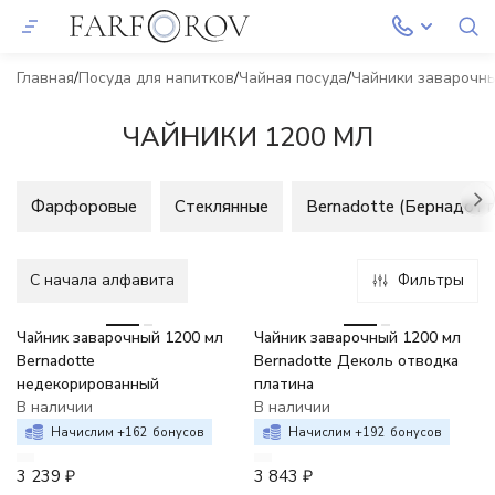
Главная
Посуда для напитков
Чайная посуда
Чайники заварочн
ЧАЙНИКИ 1200 МЛ
Фарфоровые
Стеклянные
Bernadotte (Бернадотт
C начала алфавита
Фильтры
Чайник заварочный 1200 мл
Чайник заварочный 1200 мл
Bernadotte
Bernadotte Деколь отводка
недекорированный
платина
В наличии
В наличии
Начислим +
162
бонусов
Начислим +
192
бонусов
3 239
₽
3 843
₽