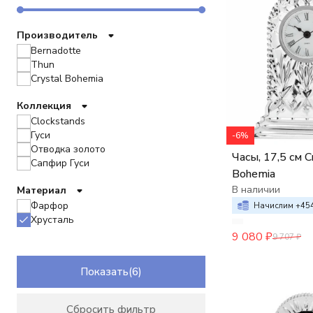
Производитель
Bernadotte
Thun
Crystal Bohemia
Коллекция
Clockstands
Гуси
-6%
Отводка золото
Часы, 17,5 см C
Сапфир Гуси
Bohemia
В наличии
Материал
Фарфор
Начислим +
45
Хрусталь
9 080
₽
9 707
₽
Показать
Сбросить фильтр