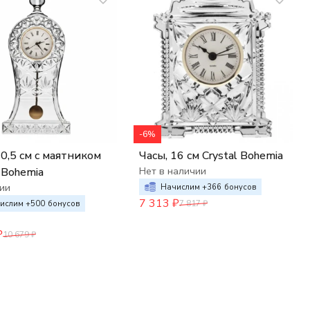
-6%
30,5 см с маятником
Часы, 16 см Crystal Bohemia
l Bohemia
Нет в наличии
ии
Начислим +
366
бонусов
7 313
₽
7 817
₽
ислим +
500
бонусов
₽
10 679
₽