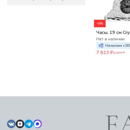
-6%
Часы, 19 см Cry
Нет в наличии
Начислим +
39
7 813
₽
8 353
₽