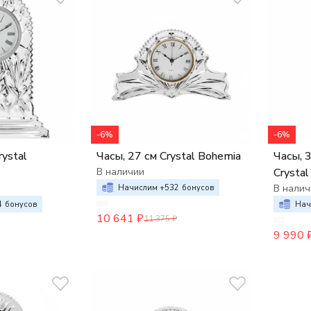
-6%
-6%
rystal
Часы, 27 см Crystal Bohemia
Часы, 
В наличии
Crysta
В налич
Начислим +
532
бонусов
4
бонусов
Нач
10 641
₽
11 375
₽
9 990