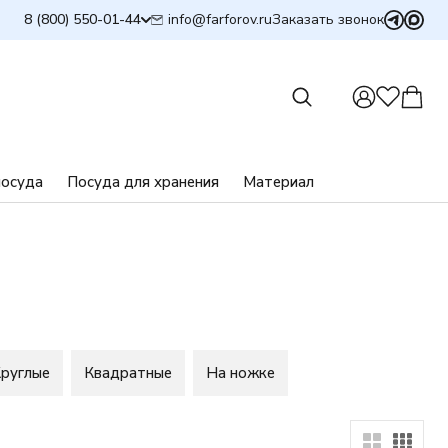
info@farforov.ru
8 (800) 550-01-44
Заказать звонок
посуда
Посуда для хранения
Материал
руглые
Квадратные
На ножке