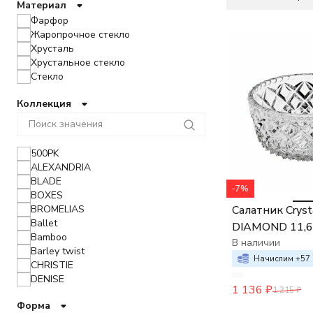
Материал
Фарфор
Жаропрочное стекло
Хрусталь
Хрустальное стекло
Стекло
Коллекция
500PK
ALEXANDRIA
BLADE
-7%
BOXES
BROMELIAS
Салатник Cryst
Ballet
DIAMOND 11,6
Bamboo
В наличии
Barley twist
Начислим +
57
CHRISTIE
DENISE
1 136
₽
1 215
₽
Daisy
Форма
Diamond