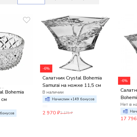
-6%
Салатник Crystal Bohemia
-6%
Samurai на ножке 11,5 см
Салатн
al Bohemia
В наличии
Bohemi
 см
Начислим +
149
бонусов
(набор 
Нет в н
Нач
2 970
₽
3 175
₽
бонусов
17 796