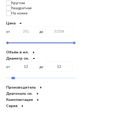
Eskymos
Круглая
FRUITS
Квадратная
Fortune
На ножке
GLACIER
Цена
Globus
IKAROS
от
до
Imperial
Infinity
LISBOA
LUNAR
Объём в мл.
Labyrinth
Диаметр см.
Marble
Nova old
от
до
Oasis
Ocean
PATRIOT
PATRIOT GOLD
Производитель
PIERCED
Диагональ см.
PINWHEEL
Комплектация
PRINCE
Prismass
Серия
RIBBON