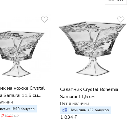
ик на ножке Crystal
Салатник Crystal Bohemia
a Samurai 11,5 см
Samurai 11,5 см
6 шт.),
аличии
Нет в наличии
ислим +
890
бонусов
Начислим +
92
бонусов
₽
19 024
₽
1 834
₽