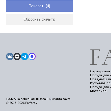
SAMURAI
SISSI
Показать
Sheffield
TRAYS
Сбросить фильтр
TULIP
Tiny
Triangle
Tulip Отводка золото
VICTORIA
Wave
X-LADY
X-LADY GOLD
Yoko
ZIG ZAG
Акварель
Сервировка 
Ангелина
Посуда для 
Предметы и
Английская роза
Кухонная по
Бледные розы платина
Посуда для 
Голубая роза
Материал
Голубые пластинки
Политика персональных данных
Карта сайта
Гуси
© 2016-2026 Farforov
Деколь, отводка платина
Дикая роза