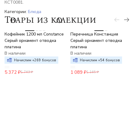
КСТ0081.
Категории:
Блюда
Товары из коллекции
-6%
-7%
Кофейник 1200 мл Constance
Перечница Констанция
Серый орнамент отводка
Серый орнамент отводка
платина
платина
В наличии
В наличии
Начислим +
269
бонусов
Начислим +
54
бонусов
5 372
₽
1 089
₽
5 743
₽
1 165
₽