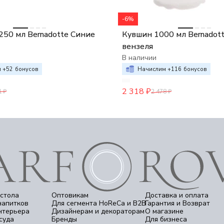
-6%
250 мл Bernadotte Синие
Кувшин 1000 мл Bernadot
вензеля
В наличии
 +
52
бонусов
Начислим +
116
бонусов
2 318
₽
1
₽
2 478
₽
стола
Оптовикам
Доставка и оплата
напитков
Для сегмента HoReCa и B2B
Гарантия и Возврат
нтерьера
Дизайнерам и декораторам
О магазине
суда
Бренды
Для бизнеса