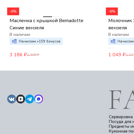
-6%
-6%
Масленка с крышкой Bernadotte
Молочник 
Синие вензеля
вензеля
В наличии
В наличии
Начислим +
159
бонусов
Начислим
3 186
₽
1 049
₽
3 406
₽
1 12
Сервировка 
Посуда для 
Предметы и
Кухонная по