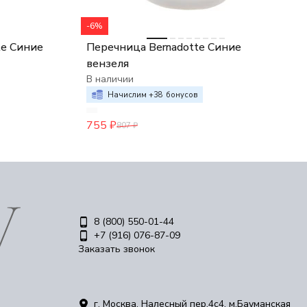
-6%
te Синие
Перечница Bernadotte Синие
вензеля
В наличии
Начислим +
38
бонусов
755
₽
807
₽
8 (800) 550-01-44
+7 (916) 076-87-09
Заказать звонок
г. Москва, Налесный пер.4c4, м.Бауманская