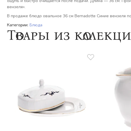
ощупь и быстро очищается после подачи. Длина — 36 см. Про
вензеля».
В продаже блюдо овальное 36 см Bernadotte Синие вензеля по
Категории:
Блюда
Товары из коллекц