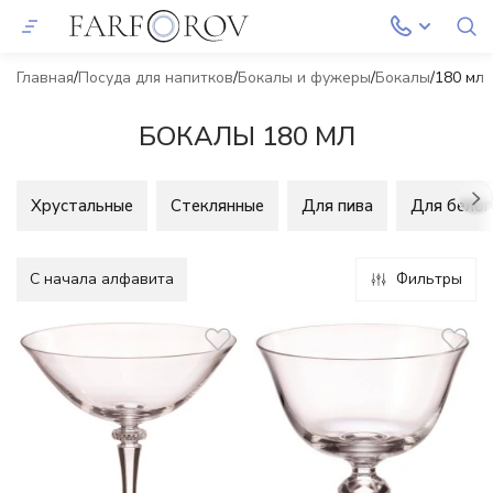
Главная
Посуда для напитков
Бокалы и фужеры
Бокалы
180 мл
БОКАЛЫ 180 МЛ
Хрустальные
Стеклянные
Для пива
Для белог
C начала алфавита
Фильтры