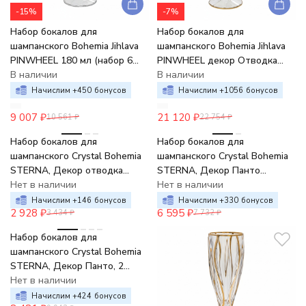
-15%
-7%
Набор бокалов для
Набор бокалов для
шампанского Bohemia Jihlava
шампанского Bohemia Jihlava
PINWHEEL 180 мл (набор 6
PINWHEEL декор Отводка
шт.) хрусталь
В наличии
золото золотой шар 180 мл
В наличии
(набор 6 шт.) хрустал
Начислим +
450
бонусов
Начислим +
1056
бонусов
9 007
₽
21 120
₽
10 561
₽
22 754
₽
-15%
-15%
Набор бокалов для
Набор бокалов для
шампанского Crystal Bohemia
шампанского Crystal Bohemia
STERNA, Декор отводка
STERNA, Декор Панто
золото, 180 мл (набор 6 шт.)
Нет в наличии
платина, отводка золото, 180
Нет в наличии
мл (набор 6 шт.)
Начислим +
146
бонусов
Начислим +
330
бонусов
2 928
₽
6 595
₽
3 434
₽
7 732
₽
-15%
Набор бокалов для
шампанского Crystal Bohemia
STERNA, Декор Панто, 2
отводки золото, 180 мл
Нет в наличии
(набор 6 шт.)
Начислим +
424
бонусов