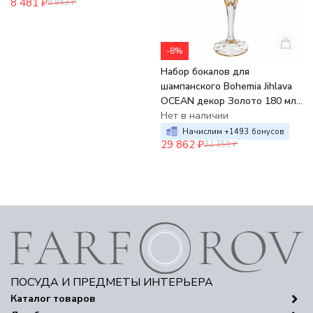
8 481
₽
9 943
₽
-8%
Набор бокалов для
шампанского Bohemia Jihlava
OCEAN декор Золото 180 мл
(набор 6 шт.) Хрустальное
Нет в наличии
стекло
Начислим +
1493
бонусов
29 862
₽
32 359
₽
ПОСУДА И ПРЕДМЕТЫ ИНТЕРЬЕРА
Каталог товаров