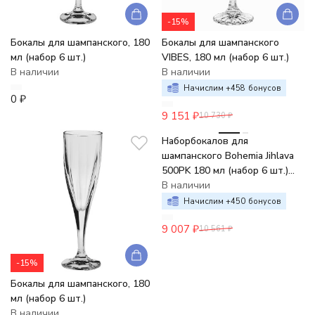
-15%
Бокалы для шампанского, 180
Бокалы для шампанского
мл (набор 6 шт.)
VIBES, 180 мл (набор 6 шт.)
В наличии
В наличии
Начислим +
458
бонусов
0
₽
9 151
₽
10 730
₽
-15%
Наборбокалов для
шампанского Bohemia Jihlava
500PK 180 мл (набор 6 шт.)
хрусталь
В наличии
Начислим +
450
бонусов
9 007
₽
10 561
₽
-15%
Бокалы для шампанского, 180
мл (набор 6 шт.)
В наличии