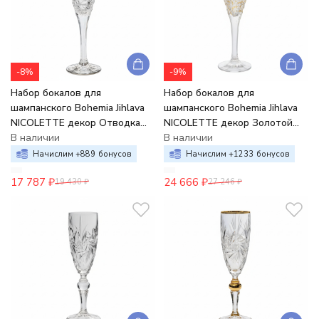
-8%
-9%
Набор бокалов для
Набор бокалов для
шампанского Bohemia Jihlava
шампанского Bohemia Jihlava
NICOLETTE декор Отводка
NICOLETTE декор Золотой
платина 180 мл (набор 6 шт.)
В наличии
мрамор 180 мл (набор 6 шт.)
В наличии
хрусталь
хрусталь
Начислим +
889
бонусов
Начислим +
1233
бонусов
17 787
₽
24 666
₽
19 430
₽
27 246
₽