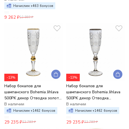
Начислим +
463
бонусов
9 262
₽
10 860
₽
-13%
-13%
Набор бокалов для
Набор бокалов для
шампанского Bohemia Jihlava
шампанского Bohemia Jihlava
500PK декор Отводка золото
500PK декор Отводка
золотой шар шлифовка 180
В наличии
платина платиновый шар
В наличии
мл (набор 6 шт.)
шлифовка 180 мл (наб. 6 шт)
Начислим +
1462
бонусов
Начислим +
1462
бонусов
29 235
₽
29 235
₽
33 783
₽
33 783
₽