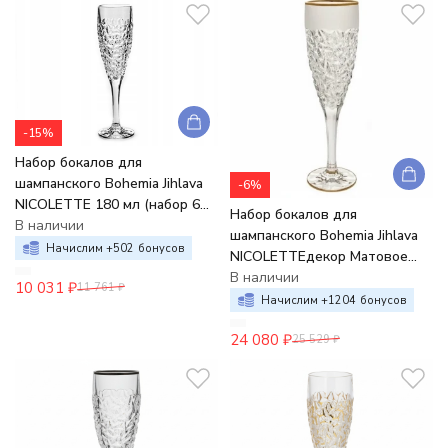
-15%
Набор бокалов для
шампанского Bohemia Jihlava
-6%
NICOLETTE 180 мл (набор 6
Набор бокалов для
шт.) хрусталь
В наличии
шампанского Bohemia Jihlava
Начислим +
502
бонусов
NICOLETTEдекор Матовое
напыление отводка золото
В наличии
10 031
₽
11 761
₽
180 мл (набор 6 шт.) х
Начислим +
1204
бонусов
24 080
₽
25 529
₽