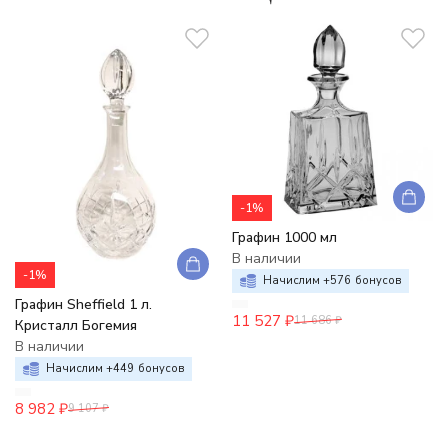
-1%
Графин 1000 мл
В наличии
-1%
Начислим +
576
бонусов
Графин Sheffield 1 л.
11 527
₽
11 686
₽
Кристалл Богемия
В наличии
Начислим +
449
бонусов
8 982
₽
9 107
₽