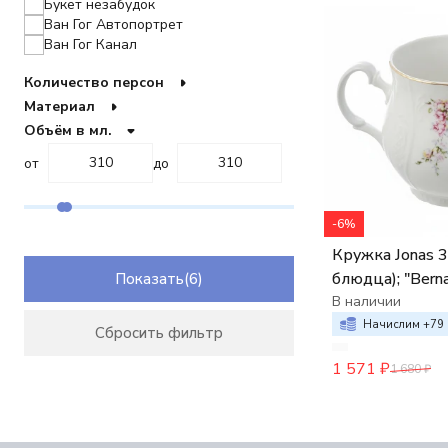
Букет незабудок
Ван Гог Автопортрет
Ван Гог Канал
Ван Гог Морской сюжет
Количество персон
Ван Гог Подсолнухи
Ван Гог Птицы
Материал
Гоген Женщины с собакой
Объём в мл.
Гоген Наездники
от
до
Гоген Натюрмотр
Гоген Пейзаж
Гоген Сидящие Женщины
Гоген Таитянка
-6%
Греческий сюжет
Кружка Jonas 310 мл (без
Гуси
блюдца); "Berna
Показать
Гуси-1
декор "Дикая роза, отводка
В наличии
Деньги
Джинсы
золото",
Начислим +
79
Сбросить фильтр
Дикая роза
Желтые цветы
1 571
₽
1 680
₽
Желтый цветок
Карты
Красный маяк
Красный цветок