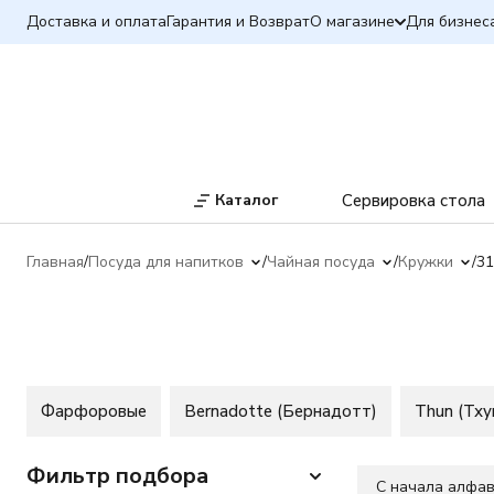
Доставка и оплата
Гарантия и Возврат
О магазине
Для бизнес
Каталог
Сервировка стола
Главная
Посуда для напитков
Чайная посуда
Кружки
31
Фарфоровые
Bernadotte (Бернадотт)
Thun (Тху
Фильтр подбора
C начала алфа