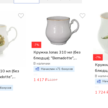
-7%
Кружка Jonas 310 мл (без
-7%
блюдца); "Bernadotte",
декор "Отводка золото",
В наличии
Кружка Jonas
Начислим +
71
бонусов
блюдца)
декор 
В налич
dotte",
1 417
₽
1 516
₽
Нач
ичьи
бонусов
1 724