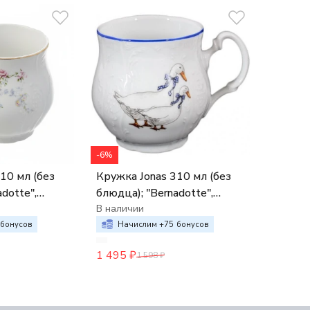
-6%
Кружка Jonas 310 мл (без
dotte",
блюдца); "Bernadotte",
декор "Гуси" ,
В наличии
бонусов
Начислим +
75
бонусов
1 495
₽
1 598
₽