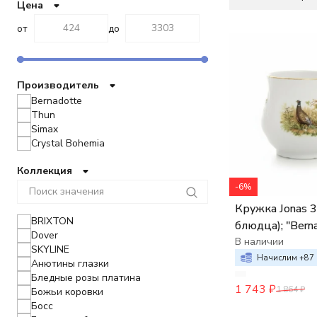
Цена
от
до
Производитель
Bernadotte
Thun
Simax
Crystal Bohemia
Коллекция
-6%
Кружка Jonas 310 мл (без
BRIXTON
блюдца); "Berna
Dover
декор "Охотн
В наличии
SKYLINE
сюжеты",
Начислим +
87
Анютины глазки
Бледные розы платина
1 743
₽
1 864
₽
Божьи коровки
Босс