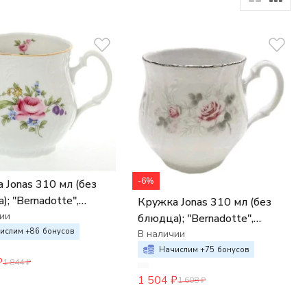
-6%
 310 мл (без
; "Bernadotte",
Кружка Jonas 310 мл (без
"Мейсенский букет",
ии
блюдца); "Bernadotte",
ислим +
86
бонусов
декор "Бледные розы,
В наличии
отводка платина",
Начислим +
75
бонусов
₽
1 844
₽
1 504
₽
1 608
₽