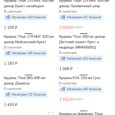
Кружка Thun 27/I МАГ 630 мл
Кружка Thun 27/I МАГ 630 мл
декор Букет незабудок
декор Луковичный узор
В наличии
В наличии
Начислим +
60
бонусов
Начислим +
52
бонусов
1 209
₽
1 034
₽
1 402
₽
Кружка Thun 27/I МАГ 630 мл
Кружка Thun 300 мл декор
декор Мейсенский букет
Детский сюжет Крот и
В наличии
медведи (MMH65001)
В наличии
Начислим +
65
бонусов
Начислим +
53
бонусов
1 293
₽
1 068
₽
-7%
Кружка Thun BIG 490 мл
Кружка EVA 320 мл Гуси
декор Джинсы
В наличии
В наличии
Начислим +
55
бонусов
Начислим +
72
бонусов
1 101
₽
1 178
₽
1 435
₽
Кружка из фарфора Thun