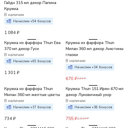
Гайдн 315 мл декор Папина
Кружка
В наличии
Начислим +
54
бонусов
1 084
₽
-9%
Кружка из фарфора Thun Ева
Кружка из фарфора Thun
370 мл декор Гуси
Милан 360 мл декор Анютины
В наличии
глазки
В наличии
Начислим +
65
бонусов
Начислим +
34
бонусов
1 301
₽
670
₽
734
₽
-26%
Кружка из фарфора Thun
Кружка Thun 151 Ирен 470 мл
Милан 360 мл желтые цветы
декор Луковичный узор
В наличии
В наличии
Начислим +
37
бонусов
Начислим +
38
бонусов
734
₽
755
₽
1 023
₽
-26%