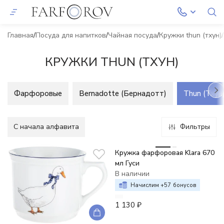
Главная
Посуда для напитков
Чайная посуда
Кружки thun (тхун)
КРУЖКИ THUN (ТХУН)
Фарфоровые
Bernadotte (Бернадотт)
Thun (Тхун
C начала алфавита
Фильтры
Кружка фарфоровая Klara 670
мл Гуси
В наличии
Начислим +
57
бонусов
1 130
₽