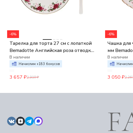
-6%
-6%
Тарелка для торта 27 см с лопаткой
Чашка для 
Bernadotte Английская роза отводка
мм Bernado
золото
В наличии
отводка зо
В наличии
Начислим +
183
бонусов
Начислим
3 657
₽
3 050
₽
3 910
₽
3 26