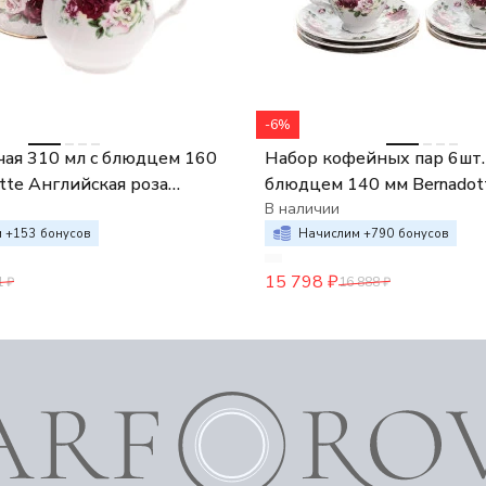
-6%
чая 310 мл с блюдцем 160
Набор кофейных пар 6шт. 
tte Английская роза
блюдцем 140 мм Bernadot
лото
Английская роза отводка 
В наличии
 +
153
бонусов
Начислим +
790
бонусов
15 798
₽
1
₽
16 888
₽