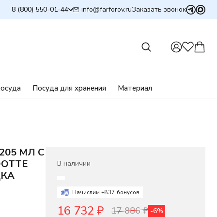
info@farforov.ru
8 (800) 550-01-44
Заказать звонок
посуда
Посуда для хранения
Материал
205 МЛ С
DOTTE
В наличии
ДКА
Начислим +
837
бонусов
16 732
₽
17 886
₽
-6%