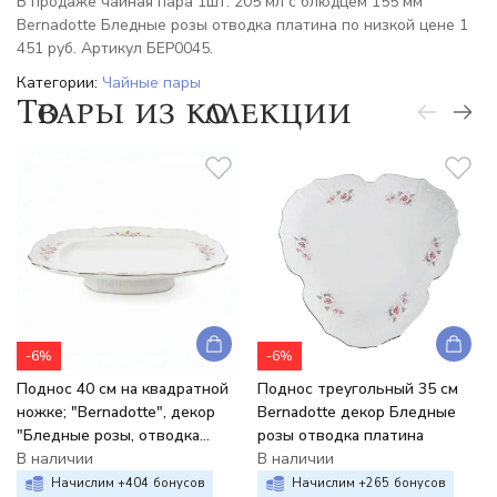
В продаже чайная пара 1шт. 205 мл с блюдцем 155 мм
Bernadotte Бледные розы отводка платина по низкой цене 1
451 руб. Артикул БЕР0045.
Категории:
Чайные пары
Товары из коллекции
-6%
-6%
Поднос 40 см на квадратной
Поднос треугольный 35 см
ножке; "Bernadotte", декор
Bernadotte декор Бледные
"Бледные розы, отводка
розы отводка платина
платина",
В наличии
В наличии
Начислим +
404
бонусов
Начислим +
265
бонусов