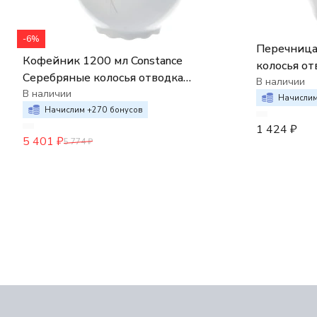
-6%
Перечница
Кофейник 1200 мл Constance
колосья от
Серебряные колосья отводка
В наличии
платина
В наличии
Начислим
Начислим +
270
бонусов
1 424
₽
5 401
₽
5 774
₽