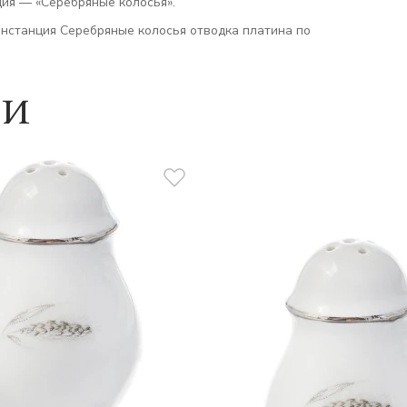
ия — «Серебряные колосья».
онстанция Серебряные колосья отводка платина по
ии