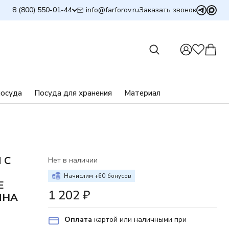
info@farforov.ru
8 (800) 550-01-44
Заказать звонок
посуда
Посуда для хранения
Материал
 С
Нет в наличии
Начислим +
60
бонусов
Е
1 202
₽
ИНА
Оплата
картой или наличными при