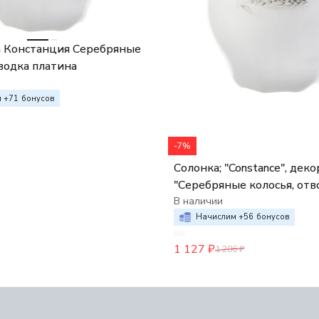
 Констанция Серебряные
водка платина
 +
71
бонусов
-7%
Солонка; "Constance", деко
"Серебряные колосья, отв
платина",
В наличии
Начислим +
56
бонусов
1 127
₽
1 206
₽