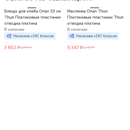
-6%
-6%
Блюдо для хлеба Опал 33 см
Масленка Опал Thun
Thun Платиновые пластинки
Платиновые пластинки Thun
отводка платина
отводка платина
В наличии
В наличии
Начислим +
192
бонусов
Начислим +
267
бонусов
3 832
₽
5 347
₽
4 097
₽
5 717
₽