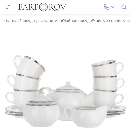
Главная
Посуда для напитков
Чайная посуда
Чайные сервизы ф