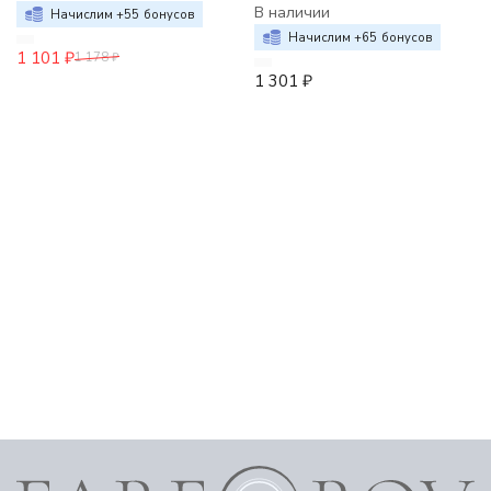
В наличии
Начислим +
55
бонусов
Начислим +
65
бонусов
1 101
₽
1 178
₽
1 301
₽