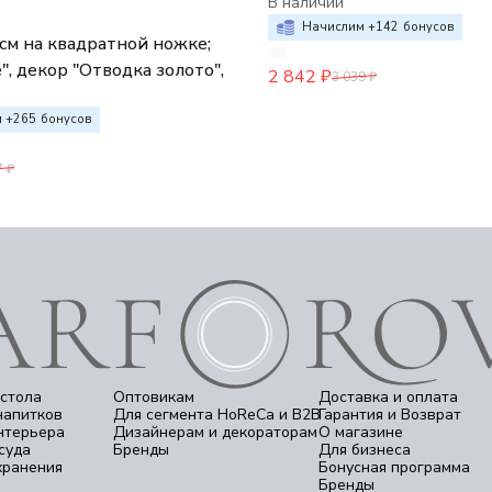
В наличии
Начислим +
142
бонусов
см на квадратной ножке;
e", декор "Отводка золото",
2 842
₽
3 039
₽
 +
265
бонусов
7
₽
стола
Оптовикам
Доставка и оплата
напитков
Для сегмента HoReCa и B2B
Гарантия и Возврат
нтерьера
Дизайнерам и декораторам
О магазине
суда
Бренды
Для бизнеса
хранения
Бонусная программа
Бренды