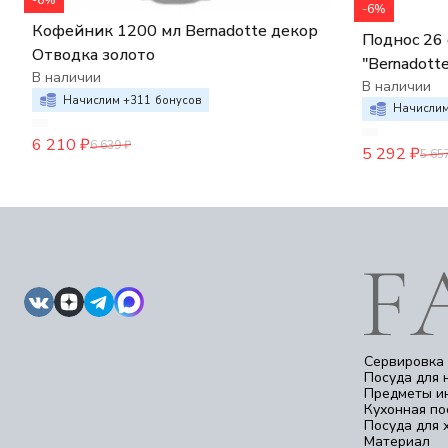
-6%
-6%
Кофейник 1200 мл Bernadotte декор
Поднос 26 
Отводка золото
"Bernadott
В наличии
В наличии
Начислим +
311
бонусов
Начислим
6 210
₽
6 639
₽
5 292
₽
5 65
Сервировка 
Посуда для 
Предметы и
Кухонная по
Посуда для 
Материал