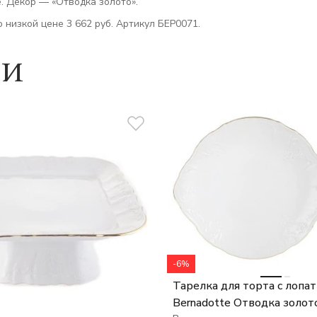
e. Декор — «Отводка золото».
 низкой цене 3 662 руб. Артикул БЕР0071.
ии
-6%
Тарелка для торта с лопат
Bernadotte Отводка золот