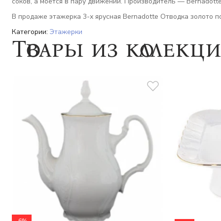
соков, а моется в пару движений. Производитель — Bernadott
В продаже этажерка 3-х ярусная Bernadotte Отводка золото по
Категории:
Этажерки
Товары из коллекц