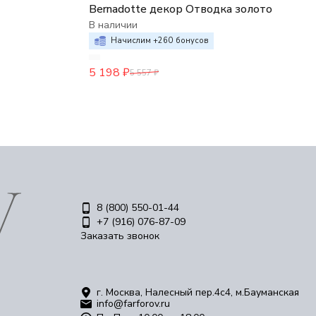
Bernadotte декор Отводка золото
В наличии
Начислим +
260
бонусов
5 198
₽
5 557
₽
8 (800) 550-01-44
+7 (916) 076-87-09
Заказать звонок
г. Москва, Налесный пер.4c4, м.Бауманская
info@farforov.ru