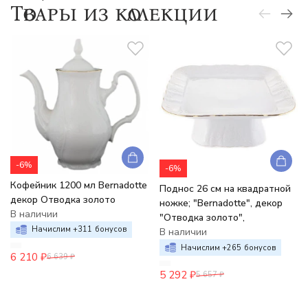
Товары из коллекции
-6%
-6%
Кофейник 1200 мл Bernadotte
Поднос 26 см на квадратной
декор Отводка золото
ножке; "Bernadotte", декор
В наличии
"Отводка золото",
Начислим +
311
бонусов
В наличии
Начислим +
265
бонусов
6 210
₽
6 639
₽
5 292
₽
5 657
₽