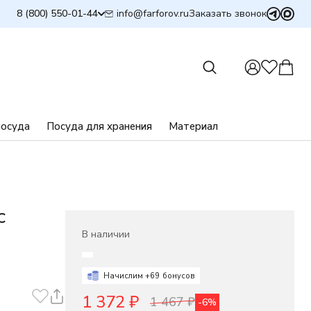
info@farforov.ru
8 (800) 550-01-44
Заказать звонок
посуда
Посуда для хранения
Материал
С
В наличии
Начислим +
69
бонусов
1 372
₽
1 467
₽
-6%