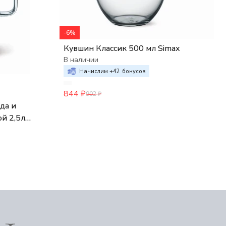
-6%
Кувшин Классик 500 мл Simax
В наличии
Начислим +
42
бонусов
844
₽
902
₽
да и
й 2,5л