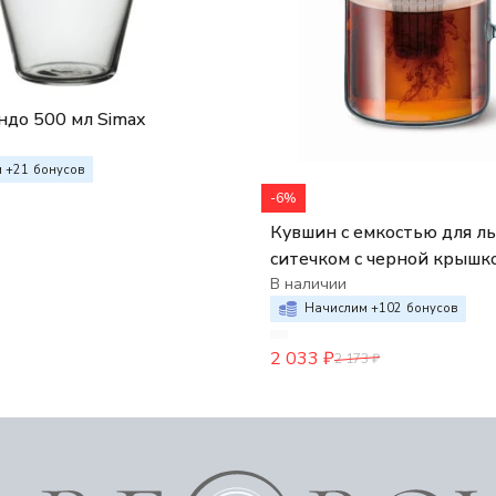
ндо 500 мл Simax
 +
21
бонусов
-6%
Кувшин с емкостью для ль
ситечком с черной крышко
Simax
В наличии
Начислим +
102
бонусов
2 033
₽
2 173
₽