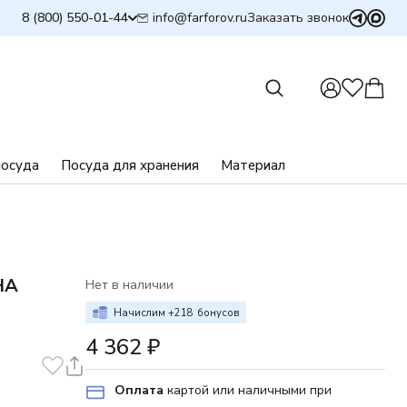
info@farforov.ru
8 (800) 550-01-44
Заказать звонок
посуда
Посуда для хранения
Материал
НА
Нет в наличии
Начислим +
218
бонусов
4 362
₽
Оплата
картой или наличными при