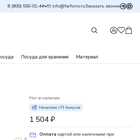
info@farforov.ru
8 (800) 550-01-44
Заказать звонок
посуда
Посуда для хранения
Материал
Нет в наличии
А
Начислим +
75
бонусов
1 504
₽
Оплата
картой или наличными при