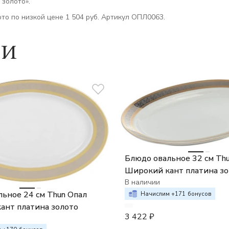
золото».
то по низкой цене 1 504 руб. Артикул ОПЛ0063.
ии
Блюдо овальное 32 см Th
Широкий кант платина зо
В наличии
ьное 24 см Thun Опал
Начислим +
171
бонусов
ант платина золото
3 422
₽