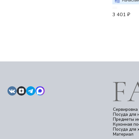
Начислим
3 401
₽
Сервировка 
Посуда для 
Предметы и
Кухонная по
Посуда для 
Материал