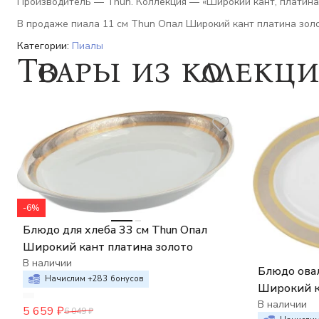
Производитель — Thun. Коллекция — «Широкий кант, платина 
В продаже пиала 11 см Thun Опал Широкий кант платина золо
Категории:
Пиалы
Товары из коллекц
-6%
Блюдо для хлеба 33 см Thun Опал
Широкий кант платина золото
В наличии
Блюдо овал
Начислим +
283
бонусов
Широкий к
В наличии
5 659
₽
6 049
₽