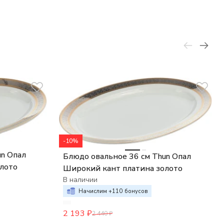
-10%
un Опал
Блюдо овальное 36 см Thun Опал
лото
Широкий кант платина золото
В наличии
Начислим +
110
бонусов
2 193
₽
2 440
₽