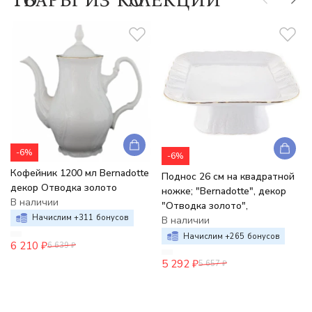
-6%
-6%
Кофейник 1200 мл Bernadotte
Поднос 26 см на квадратной
декор Отводка золото
ножке; "Bernadotte", декор
В наличии
"Отводка золото",
Начислим +
311
бонусов
В наличии
Начислим +
265
бонусов
6 210
₽
6 639
₽
5 292
₽
5 657
₽