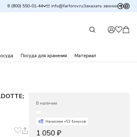
info@farforov.ru
8 (800) 550-01-44
Заказать звонок
посуда
Посуда для хранения
Материал
ADOTTE;
В наличии
Начислим +
53
бонусов
1 050
₽