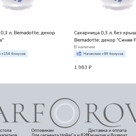
0,3 л, Bernadotte; декор
Сахарница 0,3 л, без крыш
а"
Bernadotte; декор "Синяя 
В наличии
 +
154
бонусов
Начислим +
99
бонусов
1 983
₽
стола
Оптовикам
Доставка и оплата
напитков
Для сегмента HoReCa и B2B
Гарантия и Возврат