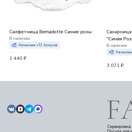
Салфетница Bernadotte Синие розы
Сахарница 
В наличии
"Синяя Роз
В наличии
Начислим +
72
бонусов
Начислим
1 440
₽
3 071
₽
Сервировка 
Посуда для 