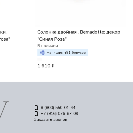
ки,
Солонка двойная , Bernadotte; декор
Роза"
"Синяя Роза"
В наличии
Начислим +
81
бонусов
1 610
₽
8 (800) 550-01-44
+7 (916) 076-87-09
Заказать звонок