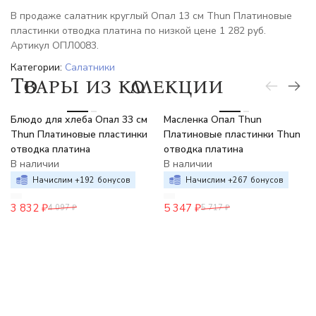
В продаже салатник круглый Опал 13 см Thun Платиновые
пластинки отводка платина по низкой цене 1 282 руб.
Артикул ОПЛ0083.
Категории:
Салатники
Товары из коллекции
-6%
-6%
Блюдо для хлеба Опал 33 см
Масленка Опал Thun
Thun Платиновые пластинки
Платиновые пластинки Thun
отводка платина
отводка платина
В наличии
В наличии
Начислим +
192
бонусов
Начислим +
267
бонусов
3 832
₽
5 347
₽
4 097
₽
5 717
₽