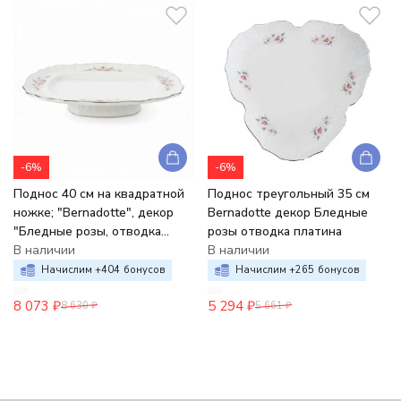
-6%
-6%
Поднос 40 см на квадратной
Поднос треугольный 35 см
ножке; "Bernadotte", декор
Bernadotte декор Бледные
"Бледные розы, отводка
розы отводка платина
платина",
В наличии
В наличии
Начислим +
404
бонусов
Начислим +
265
бонусов
8 073
₽
5 294
₽
8 630
₽
5 661
₽